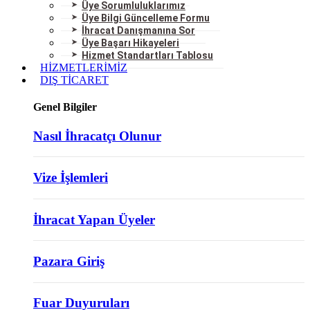
Üye Sorumluluklarımız
Üye Bilgi Güncelleme Formu
İhracat Danışmanına Sor
Üye Başarı Hikayeleri
Hizmet Standartları Tablosu
HİZMETLERİMİZ
DIŞ TİCARET
Genel Bilgiler
Nasıl İhracatçı Olunur
Vize İşlemleri
İhracat Yapan Üyeler
Pazara Giriş
Fuar Duyuruları