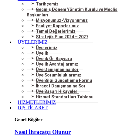
Tarihçemiz
Geçmiş Dönem Yönetim Kurulu ve Meclis
Başkanları
Misyonumuz-Vizyonumuz
Faaliyet Raporlarımız
Temel Değerlerimiz
Stratejik Plan 2024 – 2027
ÜYELERİMİZ
Üyelerimiz
Üyelik
Üyelik Ön Başvuru
Üyelik Avantajlarımız
Üye Danışmanına Sor
Üye Sorumluluklarımız
Üye Bilgi Güncelleme Formu
İhracat Danışmanına Sor
Üye Başarı Hikayeleri
Hizmet Standartları Tablosu
HİZMETLERİMİZ
DIŞ TİCARET
Genel Bilgiler
Nasıl İhracatçı Olunur