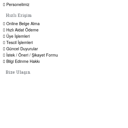
Personelimiz
Hızlı Erişim
Online Belge Alma
Hızlı Aidat Ödeme
Üye İşlemleri
Tescil İşlemleri
Güncel Duyurular
İstek / Öneri / Şikayet Formu
Bilgi Edinme Hakkı
Bize Ulaşın
Adres:
Yenice Mah. Atatürk Cad. Tüccarlar İşhanı Kat:1 No:1
KIRŞEHİR / TÜRKİYE
Telefon:
0 386 213 11 86
WhatsApp:
0 544 213 11 86
E-Posta:
bilgi@kirsehirtso.org.tr