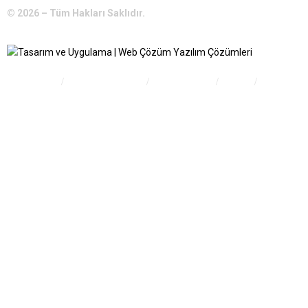
© 2026 – Tüm Hakları Saklıdır.
Bilgi Edinme
Kullanım Koşulları
Gizlilik İlkeleri
KVKK
İletişim