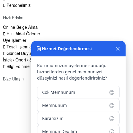
Personelimiz
Hızlı Erişim
Online Belge Alma
Hızlı Aidat Ödeme
Üye İşlemleri
Tescil İşlemleri
Hizmet Değerlendirmesi
Güncel Duyurular
İstek / Öneri / Şikayet Formu
Kurumumuzun üyelerine sunduğu
Bilgi Edinme Hakkı
hizmetlerden genel memnuniyet
düzeyinizi nasıl değerlendirirsiniz?
Bize Ulaşın
Adres:
Yenice Mah. Atatürk Cad. Tüccarlar İşhanı Kat:1 No:1
😍
Çok Memnunum
KIRŞEHİR / TÜRKİYE
😊
Memnunum
Telefon:
0 386 213 11 86
WhatsApp:
0 544 213 11 86
😐
Kararsızım
E-Posta:
bilgi@kirsehirtso.org.tr
😕
Memnun Değilim