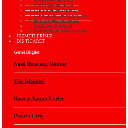
Üye Danışmanına Sor
Üye Sorumluluklarımız
Üye Bilgi Güncelleme Formu
İhracat Danışmanına Sor
Üye Başarı Hikayeleri
Hizmet Standartları Tablosu
HİZMETLERİMİZ
DIŞ TİCARET
Genel Bilgiler
Nasıl İhracatçı Olunur
Vize İşlemleri
İhracat Yapan Üyeler
Pazara Giriş