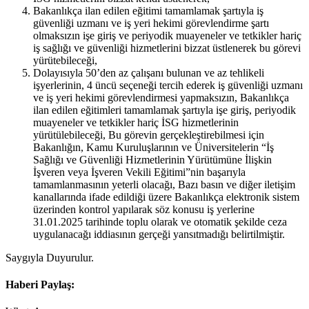
Bakanlıkça ilan edilen eğitimi tamamlamak şartıyla iş
güvenliği uzmanı ve iş yeri hekimi görevlendirme şartı
olmaksızın işe giriş ve periyodik muayeneler ve tetkikler hariç
iş sağlığı ve güvenliği hizmetlerini bizzat üstlenerek bu görevi
yürütebileceği,
Dolayısıyla 50’den az çalışanı bulunan ve az tehlikeli
işyerlerinin, 4 üncü seçeneği tercih ederek iş güvenliği uzmanı
ve iş yeri hekimi görevlendirmesi yapmaksızın, Bakanlıkça
ilan edilen eğitimleri tamamlamak şartıyla işe giriş, periyodik
muayeneler ve tetkikler hariç İSG hizmetlerinin
yürütülebileceği, Bu görevin gerçekleştirebilmesi için
Bakanlığın, Kamu Kuruluşlarının ve Üniversitelerin “İş
Sağlığı ve Güvenliği Hizmetlerinin Yürütümüne İlişkin
İşveren veya İşveren Vekili Eğitimi”nin başarıyla
tamamlanmasının yeterli olacağı, Bazı basın ve diğer iletişim
kanallarında ifade edildiği üzere Bakanlıkça elektronik sistem
üzerinden kontrol yapılarak söz konusu iş yerlerine
31.01.2025 tarihinde toplu olarak ve otomatik şekilde ceza
uygulanacağı iddiasının gerçeği yansıtmadığı belirtilmiştir.
Saygıyla Duyurulur.
Haberi Paylaş: