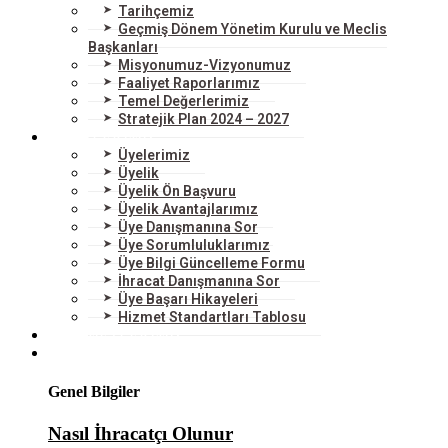
Tarihçemiz
Geçmiş Dönem Yönetim Kurulu ve Meclis
Başkanları
Misyonumuz-Vizyonumuz
Faaliyet Raporlarımız
Temel Değerlerimiz
Stratejik Plan 2024 – 2027
ÜYELERİMİZ
Üyelerimiz
Üyelik
Üyelik Ön Başvuru
Üyelik Avantajlarımız
Üye Danışmanına Sor
Üye Sorumluluklarımız
Üye Bilgi Güncelleme Formu
İhracat Danışmanına Sor
Üye Başarı Hikayeleri
Hizmet Standartları Tablosu
HİZMETLERİMİZ
DIŞ TİCARET
Genel Bilgiler
Nasıl İhracatçı Olunur