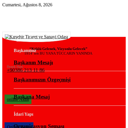
Cumartesi, Ağustos 8, 2026
KURUMSAL
“Köklü Gelenek, Vizyonlu Gelecek”
Başkanımız
1914’ ten BU YANA TÜCCARIN YANINDA
Başkanın Mesajı
Destek Hattı
+90386 213 11 86
Başkanımızın Özgeçmişi
Başkana Mesaj
onlIne Aidat
İdari Yapı
Organizasyon Şeması
OnlIne Belge