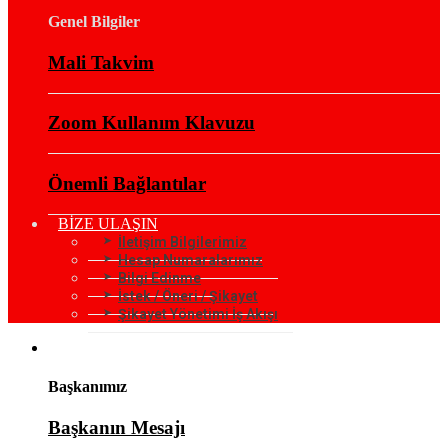
Genel Bilgiler
Mali Takvim
Zoom Kullanım Klavuzu
Önemli Bağlantılar
BİZE ULAŞIN
İletişim Bilgilerimiz
Hesap Numaralarımız
Bilgi Edinme
İstek / Öneri / Şikayet
Şikayet Yönetimi İş Akışı
KURUMSAL
Başkanımız
Başkanın Mesajı