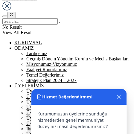
No Result
View All Result
KURUMSAL
ODAMIZ
Tarihçemiz
Geçmiş Dönem Yönetim Kurulu ve Meclis Başkanları
Misyonumuz-Vizyonumuz
Faaliyet Raporlarımız
Temel Değerlerimiz
Stratejik Plan 2024 – 2027
ÜYELERİMİZ
Üyelerimiz
Hizmet Değerlendirmesi
Üyelik
Üyelik Ön Başvuru
Üyelik Avantajlarımız
Üye Danışmanına Sor
Kurumumuzun üyelerine sunduğu
Üye Sorumluluklarımız
hizmetlerden genel memnuniyet
Üye Bilgi Güncelleme Formu
düzeyinizi nasıl değerlendirirsiniz?
İhracat Danışmanına Sor