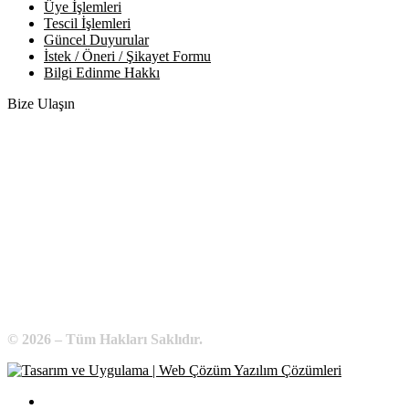
Üye İşlemleri
Tescil İşlemleri
Güncel Duyurular
İstek / Öneri / Şikayet Formu
Bilgi Edinme Hakkı
Bize Ulaşın
Adres:
Yenice Mah. Atatürk Cad. Tüccarlar İşhanı Kat:1 No:1
KIRŞEHİR / TÜRKİYE
Telefon:
0 386 213 11 86
WhatsApp:
0 544 213 11 86
E-Posta:
bilgi@kirsehirtso.org.tr
© 2026 – Tüm Hakları Saklıdır.
Bilgi Edinme