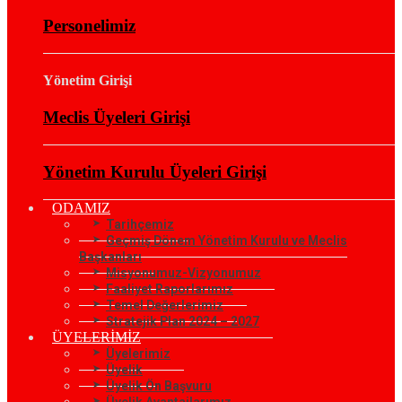
Personelimiz
Yönetim Girişi
Meclis Üyeleri Girişi
Yönetim Kurulu Üyeleri Girişi
ODAMIZ
Tarihçemiz
Geçmiş Dönem Yönetim Kurulu ve Meclis
Başkanları
Misyonumuz-Vizyonumuz
Faaliyet Raporlarımız
Temel Değerlerimiz
Stratejik Plan 2024 – 2027
ÜYELERİMİZ
Üyelerimiz
Üyelik
Üyelik Ön Başvuru
Üyelik Avantajlarımız