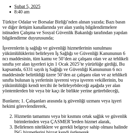
Şubat 5, 2025
8:40 am
Türkiye Odalar ve Borsalar Birliği’nden alınan yazıda; Bazı basın
ve diğer iletişim kanallarında yer alan yanlış bilgilendirmelere
istinaden Çalışma ve Sosyal Güvenlik Bakanlığı tarafından yapılan
bilgilendirme duyurusunda;
İşverenlerin iş sağlığı ve güvenliği hizmetlerinin sunulması
yükümlülüklerini belirleyen İş Sağlığı ve Güvenliği Kanununun 6
ncı maddesinin, tüm kamu ve 50’den az çalışanı olan ve az tehlikeli
sınıfta yer alan işyerleri için 1 Ocak 2025’te yürürlüğe girdiği, Bu
kapsamda, 6331 sayılı iş Sağlığı ve Güvenliği Kanununun 6 ncı
maddesinde belirtildiği üzere 50’den az çalışanı olan ve az tehlikeli
sınıfta bulunan iş yerlerinin işvereni veya işveren vekillerinin, bu
yükümlülüğü kendi tercihi ile belirleyebileceği aşağıda yer alan
yöntemlerden bir veya bir kaçı ile birlikte yerine getirebileceği,
Bunların; 1. Çalışanları arasında iş güvenliği uzmanı veya işyeri
hekimi görevlendirerek,
Hizmetin tamamını veya bir kısmını ortak sağlık ve güvenlik
birimlerinden veya ÇASMER’lerden hizmet alarak,
Belirlenen niteliklere ve gerekli belgeye sahip olması halinde
İSG hizmetlerini bizzat kendi üstlenerek,