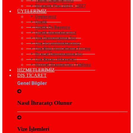
Temel Değerlerimiz
Stratejik Plan 2024 – 2027
ÜYELERİMİZ
Üyelerimiz
Üyelik
Üyelik Ön Başvuru
Üyelik Avantajlarımız
Üye Danışmanına Sor
Üye Sorumluluklarımız
Üye Bilgi Güncelleme Formu
İhracat Danışmanına Sor
Üye Başarı Hikayeleri
Hizmet Standartları Tablosu
HİZMETLERİMİZ
DIŞ TİCARET
Genel Bilgiler
Nasıl İhracatçı Olunur
Vize İşlemleri