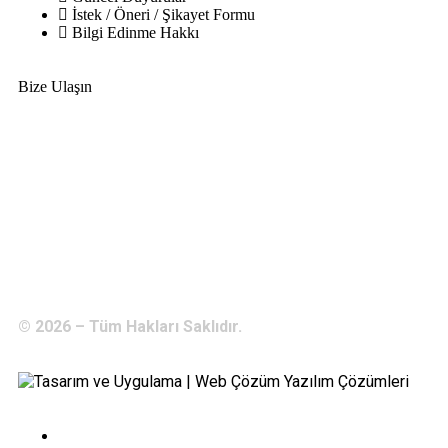
İstek / Öneri / Şikayet Formu
Bilgi Edinme Hakkı
Bize Ulaşın
Adres:
Yenice Mah. Atatürk Cad. Tüccarlar İşhanı Kat:1 No:1
KIRŞEHİR / TÜRKİYE
Telefon:
0 386 213 11 86
WhatsApp:
0 544 213 11 86
E-Posta:
bilgi@kirsehirtso.org.tr
© 2026 – Tüm Hakları Saklıdır.
Bilgi Edinme