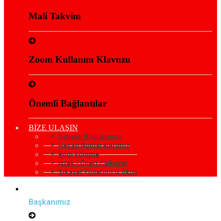
Mali Takvim
Zoom Kullanım Klavuzu
Önemli Bağlantılar
BİZE ULAŞIN
İletişim Bilgilerimiz
Hesap Numaralarımız
Bilgi Edinme
İstek / Öneri / Şikayet
Şikayet Yönetimi İş Akışı
KURUMSAL
Başkanımız