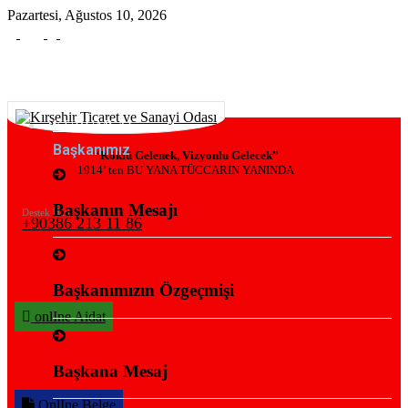
Pazartesi, Ağustos 10, 2026
KURUMSAL
Başkanımız
“Köklü Gelenek, Vizyonlu Gelecek”
1914’ ten BU YANA TÜCCARIN YANINDA
Başkanın Mesajı
Destek Hattı
+90386 213 11 86
Başkanımızın Özgeçmişi
onlIne Aidat
Başkana Mesaj
OnlIne Belge