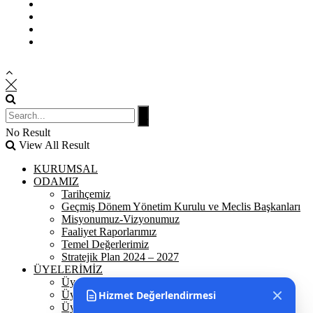
Kullanım Koşulları
Gizlilik İlkeleri
KVKK
İletişim
No Result
View All Result
KURUMSAL
ODAMIZ
Tarihçemiz
Geçmiş Dönem Yönetim Kurulu ve Meclis Başkanları
Misyonumuz-Vizyonumuz
Faaliyet Raporlarımız
Temel Değerlerimiz
Stratejik Plan 2024 – 2027
ÜYELERİMİZ
Üyelerimiz
Hizmet Değerlendirmesi
Üyelik
Üyelik Ön Başvuru