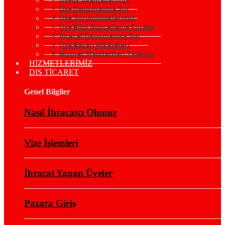
Üye Danışmanına Sor
Üye Sorumluluklarımız
Üye Bilgi Güncelleme Formu
İhracat Danışmanına Sor
Üye Başarı Hikayeleri
Hizmet Standartları Tablosu
HİZMETLERİMİZ
DIŞ TİCARET
Genel Bilgiler
Nasıl İhracatçı Olunur
Vize İşlemleri
İhracat Yapan Üyeler
Pazara Giriş