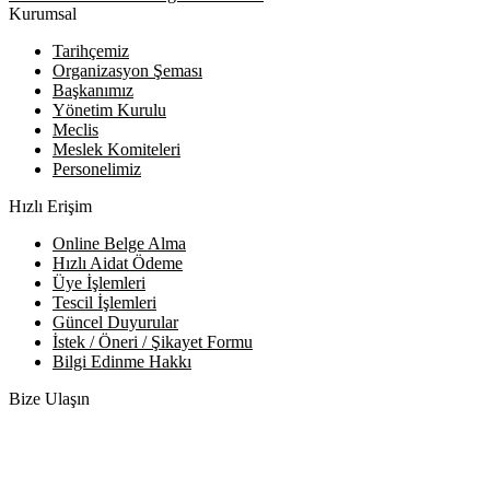
Kurumsal
Tarihçemiz
Organizasyon Şeması
Başkanımız
Yönetim Kurulu
Meclis
Meslek Komiteleri
Personelimiz
Hızlı Erişim
Online Belge Alma
Hızlı Aidat Ödeme
Üye İşlemleri
Tescil İşlemleri
Güncel Duyurular
İstek / Öneri / Şikayet Formu
Bilgi Edinme Hakkı
Bize Ulaşın
Adres:
Yenice Mah. Atatürk Cad. Tüccarlar İşhanı Kat:1 No:1
KIRŞEHİR / TÜRKİYE