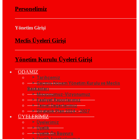
Personelimiz
Yönetim Girişi
Meclis Üyeleri Girişi
Yönetim Kurulu Üyeleri Girişi
ODAMIZ
Tarihçemiz
Geçmiş Dönem Yönetim Kurulu ve Meclis
Başkanları
Misyonumuz-Vizyonumuz
Faaliyet Raporlarımız
Temel Değerlerimiz
Stratejik Plan 2024 – 2027
ÜYELERİMİZ
Üyelerimiz
Üyelik
Üyelik Ön Başvuru
Üyelik Avantajlarımız