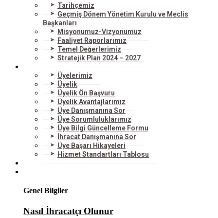
Tarihçemiz
Geçmiş Dönem Yönetim Kurulu ve Meclis
Başkanları
Misyonumuz-Vizyonumuz
Faaliyet Raporlarımız
Temel Değerlerimiz
Stratejik Plan 2024 – 2027
ÜYELERİMİZ
Üyelerimiz
Üyelik
Üyelik Ön Başvuru
Üyelik Avantajlarımız
Üye Danışmanına Sor
Üye Sorumluluklarımız
Üye Bilgi Güncelleme Formu
İhracat Danışmanına Sor
Üye Başarı Hikayeleri
Hizmet Standartları Tablosu
HİZMETLERİMİZ
DIŞ TİCARET
Genel Bilgiler
Nasıl İhracatçı Olunur