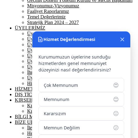
Geçmiş Dönem Yönetim Kurulu ve Meclis Başkanları
Misyonumuz-Vizyonumuz
Faaliyet Raporlarımız
Temel Değerlerimiz
Stratejik Plan 2024 – 2027
ÜYELERİMİZ
Üyelerimiz
Üyelik
Hizmet Değerlendirmesi
Üyelik Ön Başvuru
Üyelik Avantajlarımız
Üye Danışmanına Sor
Kurumumuzun üyelerine sunduğu
Üye Sorumluluklarımız
hizmetlerden genel memnuniyet
Üye Bilgi Güncelleme Formu
düzeyinizi nasıl değerlendirirsiniz?
İhracat Danışmanına Sor
Üye Başarı Hikayeleri
Hizmet Standartları Tablosu
😍
Çok Memnunum
HİZMETLERİMİZ
DIŞ TİCARET
😊
Memnunum
KIRŞEHİR
Kırşehir Tarihi
Kırşehir Coğrafi İşaretler
😐
Kararsızım
BİLGİ MERKEZİ
BİZE ULAŞIN
😕
Memnun Değilim
İletişim Bilgilerimiz
Hesap Numaralarımız