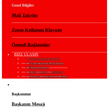
Genel Bilgiler
Mali Takvim
Zoom Kullanım Klavuzu
Önemli Bağlantılar
BİZE ULAŞIN
İletişim Bilgilerimiz
Hesap Numaralarımız
Bilgi Edinme
İstek / Öneri / Şikayet
Şikayet Yönetimi İş Akışı
KURUMSAL
Başkanımız
Başkanın Mesajı