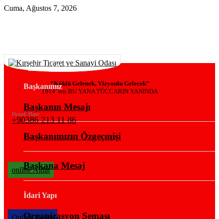
Cuma, Ağustos 7, 2026
KURUMSAL
“Köklü Gelenek, Vizyonlu Gelecek”
Başkanımız
1914’ ten BU YANA TÜCCARIN YANINDA
Başkanın Mesajı
Destek Hattı
+90386 213 11 86
Başkanımızın Özgeçmişi
Başkana Mesaj
onlIne Aidat
İdari Yapı
Organizasyon Şeması
OnlIne Belge