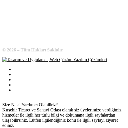
Telefon:
0 386 213 11 86
WhatsApp:
0 544 213 11 86
E-Posta:
bilgi@kirsehirtso.org.tr
© 2026 – Tüm Hakları Saklıdır.
Bilgi Edinme
Kullanım Koşulları
Gizlilik İlkeleri
KVKK
İletişim
Size Nasıl Yardımcı Olabiliriz?
Kırşehir Ticaret ve Sanayi Odası olarak siz üyelerimize verdiğimiz
hizmetler ile ilgili her türlü bilgi ve dokümana ilgili sayfalardan
ulaşabilirsiniz. Lütfen ilgilendiğiniz konu ile ilgili sayfayı ziyaret
ediniz.