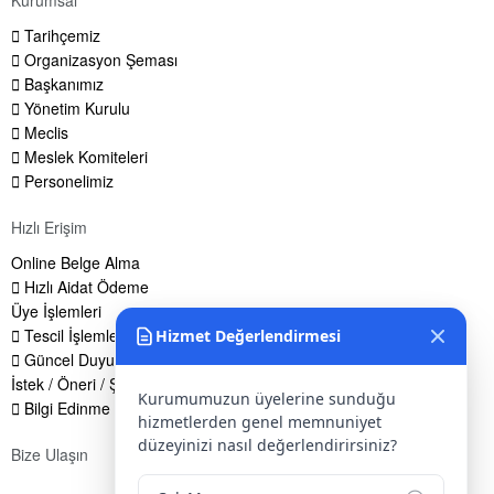
Kurumsal
Tarihçemiz
Organizasyon Şeması
Başkanımız
Yönetim Kurulu
Meclis
Meslek Komiteleri
Personelimiz
Hızlı Erişim
Online Belge Alma
Hızlı Aidat Ödeme
Üye İşlemleri
Tescil İşlemleri
Hizmet Değerlendirmesi
Güncel Duyurular
İstek / Öneri / Şikayet Formu
Kurumumuzun üyelerine sunduğu
Bilgi Edinme Hakkı
hizmetlerden genel memnuniyet
düzeyinizi nasıl değerlendirirsiniz?
Bize Ulaşın
Adres:
Yenice Mah. Atatürk Cad. Tüccarlar İşhanı Kat:1 No:1