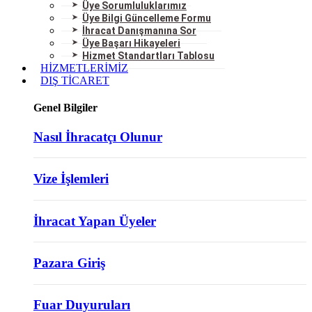
Üye Sorumluluklarımız
Üye Bilgi Güncelleme Formu
İhracat Danışmanına Sor
Üye Başarı Hikayeleri
Hizmet Standartları Tablosu
HİZMETLERİMİZ
DIŞ TİCARET
Genel Bilgiler
Nasıl İhracatçı Olunur
Vize İşlemleri
İhracat Yapan Üyeler
Pazara Giriş
Fuar Duyuruları