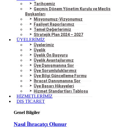
Tarihçemiz
Geçmiş Dönem Yönetim Kurulu ve Meclis
Başkanları
Misyonumuz-Vizyonumuz
Faaliyet Raporlarımız
Temel Değerlerimiz
Stratejik Plan 2024 – 2027
ÜYELERİMİZ
Üyelerimiz
Üyelik
Üyelik Ön Başvuru
Üyelik Avantajlarımız
Üye Danışmanına Sor
Üye Sorumluluklarımız
Üye Bilgi Güncelleme Formu
İhracat Danışmanına Sor
Üye Başarı Hikayeleri
Hizmet Standartları Tablosu
HİZMETLERİMİZ
DIŞ TİCARET
Genel Bilgiler
Nasıl İhracatçı Olunur