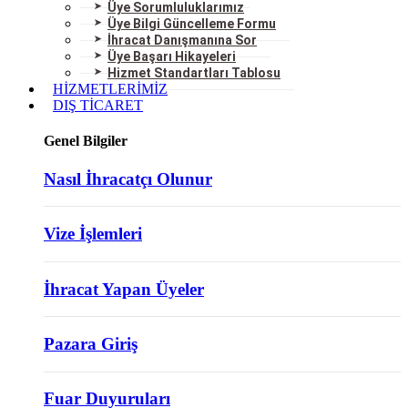
Üye Sorumluluklarımız
Üye Bilgi Güncelleme Formu
İhracat Danışmanına Sor
Üye Başarı Hikayeleri
Hizmet Standartları Tablosu
HİZMETLERİMİZ
DIŞ TİCARET
Genel Bilgiler
Nasıl İhracatçı Olunur
Vize İşlemleri
İhracat Yapan Üyeler
Pazara Giriş
Fuar Duyuruları