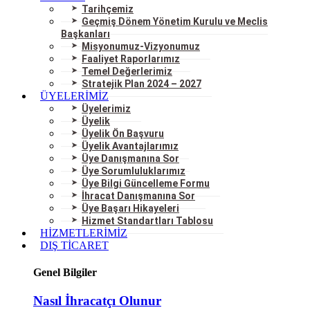
Tarihçemiz
Geçmiş Dönem Yönetim Kurulu ve Meclis
Başkanları
Misyonumuz-Vizyonumuz
Faaliyet Raporlarımız
Temel Değerlerimiz
Stratejik Plan 2024 – 2027
ÜYELERİMİZ
Üyelerimiz
Üyelik
Üyelik Ön Başvuru
Üyelik Avantajlarımız
Üye Danışmanına Sor
Üye Sorumluluklarımız
Üye Bilgi Güncelleme Formu
İhracat Danışmanına Sor
Üye Başarı Hikayeleri
Hizmet Standartları Tablosu
HİZMETLERİMİZ
DIŞ TİCARET
Genel Bilgiler
Nasıl İhracatçı Olunur