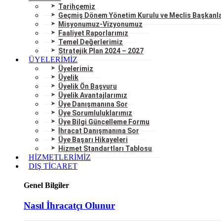
Tarihçemiz
Geçmiş Dönem Yönetim Kurulu ve Meclis Başkanla
Misyonumuz-Vizyonumuz
Faaliyet Raporlarımız
Temel Değerlerimiz
Stratejik Plan 2024 – 2027
ÜYELERİMİZ
Üyelerimiz
Üyelik
Üyelik Ön Başvuru
Üyelik Avantajlarımız
Üye Danışmanına Sor
Üye Sorumluluklarımız
Üye Bilgi Güncelleme Formu
İhracat Danışmanına Sor
Üye Başarı Hikayeleri
Hizmet Standartları Tablosu
HİZMETLERİMİZ
DIŞ TİCARET
Genel Bilgiler
Nasıl İhracatçı Olunur