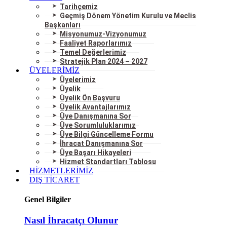
Tarihçemiz
Geçmiş Dönem Yönetim Kurulu ve Meclis
Başkanları
Misyonumuz-Vizyonumuz
Faaliyet Raporlarımız
Temel Değerlerimiz
Stratejik Plan 2024 – 2027
ÜYELERİMİZ
Üyelerimiz
Üyelik
Üyelik Ön Başvuru
Üyelik Avantajlarımız
Üye Danışmanına Sor
Üye Sorumluluklarımız
Üye Bilgi Güncelleme Formu
İhracat Danışmanına Sor
Üye Başarı Hikayeleri
Hizmet Standartları Tablosu
HİZMETLERİMİZ
DIŞ TİCARET
Genel Bilgiler
Nasıl İhracatçı Olunur