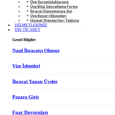
Üye Sorumluluklarımız
Üye Bilgi Güncelleme Formu
İhracat Danışmanına Sor
Üye Başarı Hikayeleri
Hizmet Standartları Tablosu
HİZMETLERİMİZ
DIŞ TİCARET
Genel Bilgiler
Nasıl İhracatçı Olunur
Vize İşlemleri
İhracat Yapan Üyeler
Pazara Giriş
Fuar Duyuruları