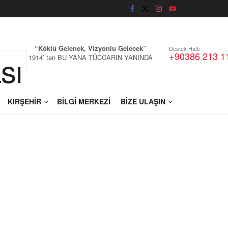
“Köklü Gelenek, Vizyonlu Gelecek”
Destek Hattı
+90386 213 1
1914’ ten BU YANA TÜCCARIN YANINDA
KIRŞEHİR
BİLGİ MERKEZİ
BİZE ULAŞIN