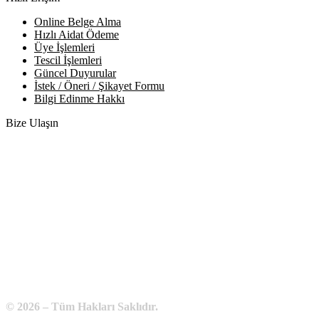
Online Belge Alma
Hızlı Aidat Ödeme
Üye İşlemleri
Tescil İşlemleri
Güncel Duyurular
İstek / Öneri / Şikayet Formu
Bilgi Edinme Hakkı
Bize Ulaşın
Adres:
Yenice Mah. Atatürk Cad. Tüccarlar İşhanı Kat:1 No:1
KIRŞEHİR / TÜRKİYE
Telefon:
0 386 213 11 86
WhatsApp:
0 544 213 11 86
E-Posta:
bilgi@kirsehirtso.org.tr
© 2026 – Tüm Hakları Saklıdır.