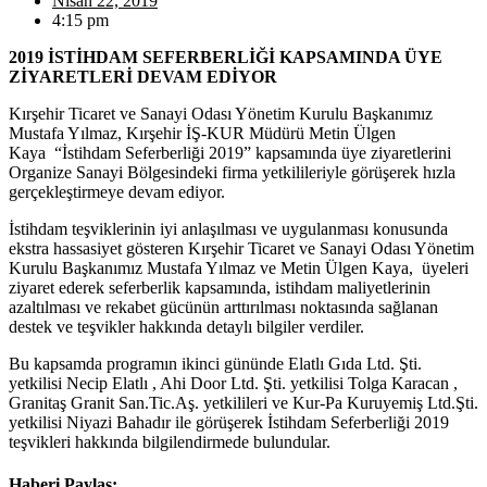
Nisan 22, 2019
4:15 pm
2019 İSTİHDAM SEFERBERLİĞİ KAPSAMINDA ÜYE
ZİYARETLERİ DEVAM EDİYOR
Kırşehir Ticaret ve Sanayi Odası Yönetim Kurulu Başkanımız
Mustafa Yılmaz, Kırşehir İŞ-KUR Müdürü Metin Ülgen
Kaya “İstihdam Seferberliği 2019” kapsamında üye ziyaretlerini
Organize Sanayi Bölgesindeki firma yetkilileriyle görüşerek hızla
gerçekleştirmeye devam ediyor.
İstihdam teşviklerinin iyi anlaşılması ve uygulanması konusunda
ekstra hassasiyet gösteren Kırşehir Ticaret ve Sanayi Odası Yönetim
Kurulu Başkanımız Mustafa Yılmaz ve Metin Ülgen Kaya, üyeleri
ziyaret ederek seferberlik kapsamında, istihdam maliyetlerinin
azaltılması ve rekabet gücünün arttırılması noktasında sağlanan
destek ve teşvikler hakkında detaylı bilgiler verdiler.
Bu kapsamda programın ikinci gününde Elatlı Gıda Ltd. Şti.
yetkilisi Necip Elatlı , Ahi Door Ltd. Şti. yetkilisi Tolga Karacan ,
Granitaş Granit San.Tic.Aş. yetkilileri ve Kur-Pa Kuruyemiş Ltd.Şti.
yetkilisi Niyazi Bahadır ile görüşerek İstihdam Seferberliği 2019
teşvikleri hakkında bilgilendirmede bulundular.
Haberi Paylaş: