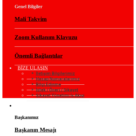
Genel Bilgiler
Mali Takvim
Zoom Kullanım Klavuzu
Önemli Bağlantılar
BİZE ULAŞIN
İletişim Bilgilerimiz
Hesap Numaralarımız
Bilgi Edinme
İstek / Öneri / Şikayet
Şikayet Yönetimi İş Akışı
KURUMSAL
Başkanımız
Başkanın Mesajı