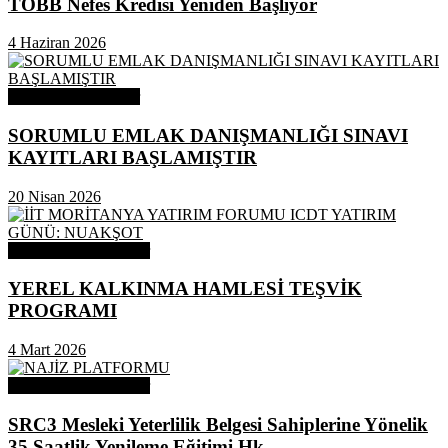
TOBB Nefes Kredisi Yeniden Başlıyor
4 Haziran 2026
Odamızdan Haberler
SORUMLU EMLAK DANIŞMANLIĞI SINAVI
KAYITLARI BAŞLAMIŞTIR
20 Nisan 2026
Odamızdan Duyurular
YEREL KALKINMA HAMLESİ TEŞVİK
PROGRAMI
4 Mart 2026
Odamızdan Duyurular
SRC3 Mesleki Yeterlilik Belgesi Sahiplerine Yönelik
35 Saatlik Yenileme Eğitimi Hk.