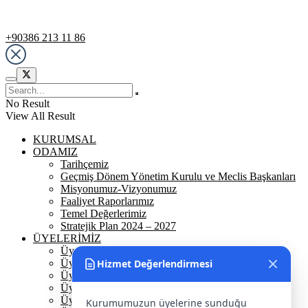
Destek Hattı
+90386 213 11 86
No Result
View All Result
KURUMSAL
ODAMIZ
Tarihçemiz
Geçmiş Dönem Yönetim Kurulu ve Meclis Başkanları
Misyonumuz-Vizyonumuz
Faaliyet Raporlarımız
Temel Değerlerimiz
Stratejik Plan 2024 – 2027
ÜYELERİMİZ
Üyelerimiz
Üyelik
Hizmet Değerlendirmesi
Üyelik Ön Başvuru
Üyelik Avantajlarımız
Üye Danışmanına Sor
Kurumumuzun üyelerine sunduğu