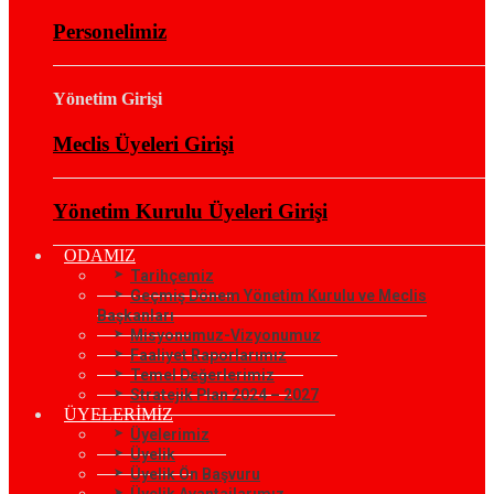
Personelimiz
Yönetim Girişi
Meclis Üyeleri Girişi
Yönetim Kurulu Üyeleri Girişi
ODAMIZ
Tarihçemiz
Geçmiş Dönem Yönetim Kurulu ve Meclis
Başkanları
Misyonumuz-Vizyonumuz
Faaliyet Raporlarımız
Temel Değerlerimiz
Stratejik Plan 2024 – 2027
ÜYELERİMİZ
Üyelerimiz
Üyelik
Üyelik Ön Başvuru
Üyelik Avantajlarımız