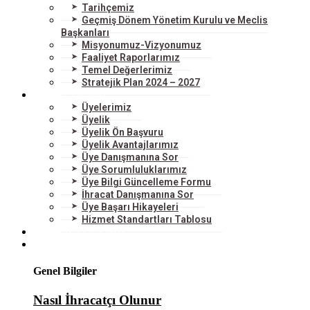
Tarihçemiz
Geçmiş Dönem Yönetim Kurulu ve Meclis
Başkanları
Misyonumuz-Vizyonumuz
Faaliyet Raporlarımız
Temel Değerlerimiz
Stratejik Plan 2024 – 2027
ÜYELERİMİZ
Üyelerimiz
Üyelik
Üyelik Ön Başvuru
Üyelik Avantajlarımız
Üye Danışmanına Sor
Üye Sorumluluklarımız
Üye Bilgi Güncelleme Formu
İhracat Danışmanına Sor
Üye Başarı Hikayeleri
Hizmet Standartları Tablosu
HİZMETLERİMİZ
DIŞ TİCARET
Genel Bilgiler
Nasıl İhracatçı Olunur