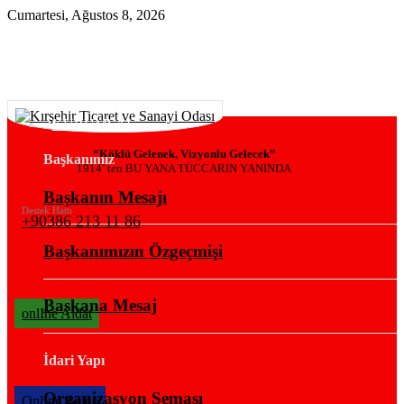
Cumartesi, Ağustos 8, 2026
KURUMSAL
“Köklü Gelenek, Vizyonlu Gelecek”
Başkanımız
1914’ ten BU YANA TÜCCARIN YANINDA
Başkanın Mesajı
Destek Hattı
+90386 213 11 86
Başkanımızın Özgeçmişi
Başkana Mesaj
onlIne Aidat
İdari Yapı
Organizasyon Şeması
OnlIne Belge