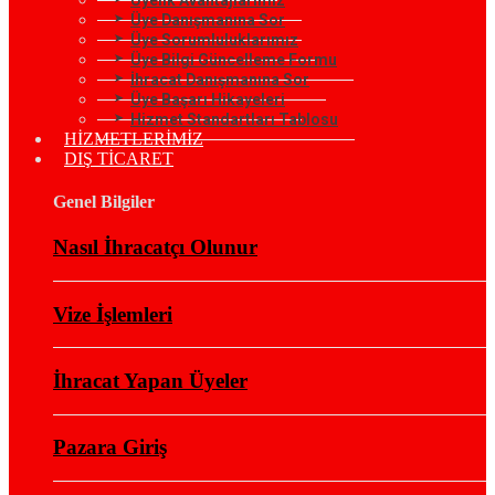
Üye Danışmanına Sor
Üye Sorumluluklarımız
Üye Bilgi Güncelleme Formu
İhracat Danışmanına Sor
Üye Başarı Hikayeleri
Hizmet Standartları Tablosu
HİZMETLERİMİZ
DIŞ TİCARET
Genel Bilgiler
Nasıl İhracatçı Olunur
Vize İşlemleri
İhracat Yapan Üyeler
Pazara Giriş