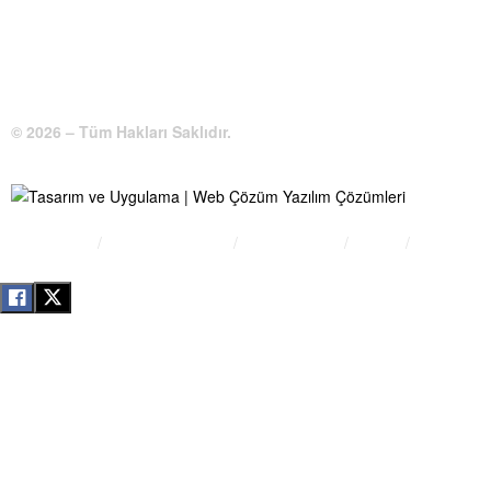
WhatsApp:
0 544 213 11 86
E-Posta:
bilgi@kirsehirtso.org.tr
© 2026 – Tüm Hakları Saklıdır.
Bilgi Edinme
Kullanım Koşulları
Gizlilik İlkeleri
KVKK
İletişim