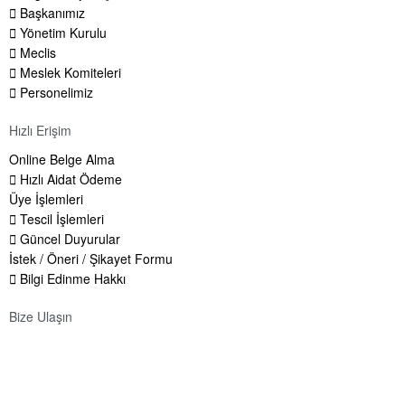
Başkanımız
Yönetim Kurulu
Meclis
Meslek Komiteleri
Personelimiz
Hızlı Erişim
Online Belge Alma
Hızlı Aidat Ödeme
Üye İşlemleri
Tescil İşlemleri
Güncel Duyurular
İstek / Öneri / Şikayet Formu
Bilgi Edinme Hakkı
Bize Ulaşın
Adres:
Yenice Mah. Atatürk Cad. Tüccarlar İşhanı Kat:1 No:1
KIRŞEHİR / TÜRKİYE
Telefon:
0 386 213 11 86