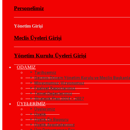
Personelimiz
Yönetim Girişi
Meclis Üyeleri Girişi
Yönetim Kurulu Üyeleri Girişi
ODAMIZ
Tarihçemiz
Geçmiş Dönem Yönetim Kurulu ve Meclis Başkanla
Misyonumuz-Vizyonumuz
Faaliyet Raporlarımız
Temel Değerlerimiz
Stratejik Plan 2024 – 2027
ÜYELERİMİZ
Üyelerimiz
Üyelik
Üyelik Ön Başvuru
Üyelik Avantajlarımız
Üye Danışmanına Sor