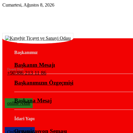
Cumartesi, Ağustos 8, 2026
KURUMSAL
Başkanımız
Başkanın Mesajı
Destek Hattı
+90386 213 11 86
Başkanımızın Özgeçmişi
Başkana Mesaj
onlIne Aidat
İdari Yapı
Organizasyon Şeması
OnlIne Belge