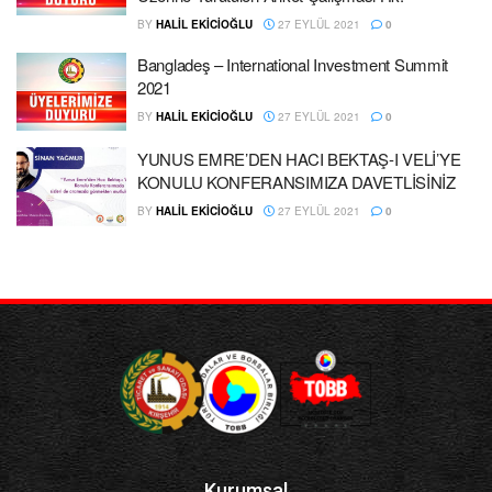
BY
HALIL EKİCİOĞLU
27 EYLÜL 2021
0
Bangladeş – International Investment Summit
2021
BY
HALIL EKİCİOĞLU
27 EYLÜL 2021
0
YUNUS EMRE’DEN HACI BEKTAŞ-I VELİ’YE
KONULU KONFERANSIMIZA DAVETLİSİNİZ
BY
HALIL EKİCİOĞLU
27 EYLÜL 2021
0
Kurumsal