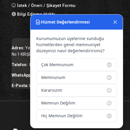
İstek / Öneri / Şikayet Formu
Bilgi Edinme Hakkı
Hizmet Değerlendirmesi
Bize Ulaşın
Kurumumuzun üyelerine sunduğu
hizmetlerden genel memnuniyet
Adres:
Yenice Mah. Atatürk Cad. Tüccarlar İşhanı Kat:1
düzeyinizi nasıl değerlendirirsiniz?
No:1 KIRŞEHİR / TÜRKİYE
😍
Çok Memnunum
Telefon:
0 386 213 11 86
WhatsApp:
0 544 213 11 86
😊
Memnunum
E-Posta:
bilgi@kirsehirtso.org.tr
😐
Kararsızım
😕
Memnun Değilim
© 2026 – Tüm Hakları Saklıdır.
😡
Hiç Memnun Değilim