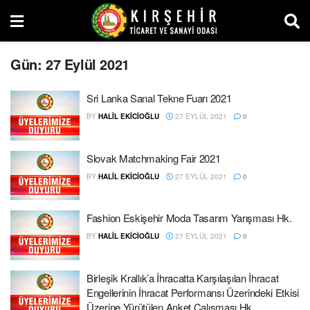
Gün:
27 Eylül 2021
Sri Lanka Sanal Tekne Fuarı 2021
BY
HALIL EKİCİOĞLU
27 EYLÜL 2021
0
Slovak Matchmaking Fair 2021
BY
HALIL EKİCİOĞLU
27 EYLÜL 2021
0
Fashion Eskişehir Moda Tasarım Yarışması Hk.
BY
HALIL EKİCİOĞLU
27 EYLÜL 2021
0
Birleşik Krallık’a İhracatta Karşılaşılan İhracat
Engellerinin İhracat Performansı Üzerindeki Etkisi
Üzerine Yürütülen Anket Çalışması Hk.