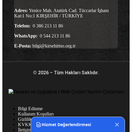
Adres:
Yenice Mah. Atatürk Cad. Tüccarlar İşhanı
Kat:1 No:1 KIRŞEHİR / TÜRKİYE
Telefon:
0 386 213 11 86
WhatsApp:
0 544 213 11 86
E-Posta:
bilgi@kirsehirtso.org.tr
© 2026 – Tüm Hakları Saklıdır.
Bilgi Edinme
Kullanım Koşulları
Gizlilik İlkeleri
Hizmet Değerlendirmesi
KVKK
İletişim