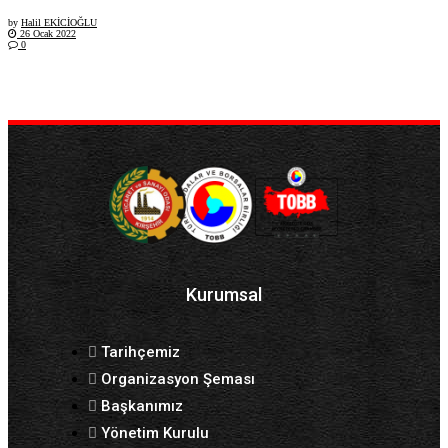
by
Halil EKİCİOĞLU
26 Ocak 2022
0
Kurumsal
Tarihçemiz
Organizasyon Şeması
Başkanımız
Yönetim Kurulu