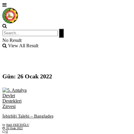
No Result
View All Result
Gün:
26 Ocak 2022
İşbirliği Talebi – Bangladeş
by
Halil EKİCİOĞLU
26 Ocak 2022
0