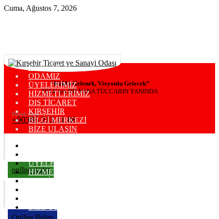
Cuma, Ağustos 7, 2026
KURUMSAL
ODAMIZ
“Köklü Gelenek, Vizyonlu Gelecek”
ÜYELERİMİZ
1914’ ten BU YANA TÜCCARIN YANINDA
HİZMETLERİMİZ
DIŞ TİCARET
KIRŞEHİR
Destek Hattı
+90386 213 11 86
BİLGİ MERKEZİ
BİZE ULAŞIN
KURUMSAL
ODAMIZ
ÜYELERİMİZ
onlIne Aidat
HİZMETLERİMİZ
DIŞ TİCARET
KIRŞEHİR
BİLGİ MERKEZİ
BİZE ULAŞIN
OnlIne Belge