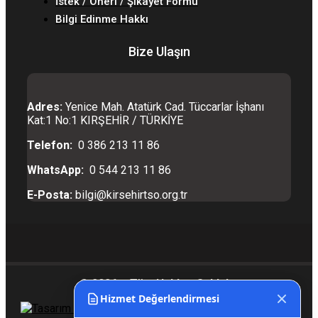
İstek / Öneri / Şikayet Formu
Bilgi Edinme Hakkı
Bize Ulaşın
Adres:
Yenice Mah. Atatürk Cad. Tüccarlar İşhanı
Kat:1 No:1 KIRŞEHİR / TÜRKİYE
Telefon:
0 386 213 11 86
WhatsApp:
0 544 213 11 86
E-Posta:
bilgi@kirsehirtso.org.tr
© 2026 – Tüm Hakları Saklıdır.
Hizmet Değerlendirmesi