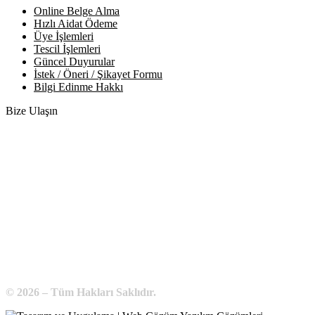
Online Belge Alma
Hızlı Aidat Ödeme
Üye İşlemleri
Tescil İşlemleri
Güncel Duyurular
İstek / Öneri / Şikayet Formu
Bilgi Edinme Hakkı
Bize Ulaşın
Adres:
Yenice Mah. Atatürk Cad. Tüccarlar İşhanı Kat:1 No:1
KIRŞEHİR / TÜRKİYE
Telefon:
0 386 213 11 86
WhatsApp:
0 544 213 11 86
E-Posta:
bilgi@kirsehirtso.org.tr
© 2026 – Tüm Hakları Saklıdır.