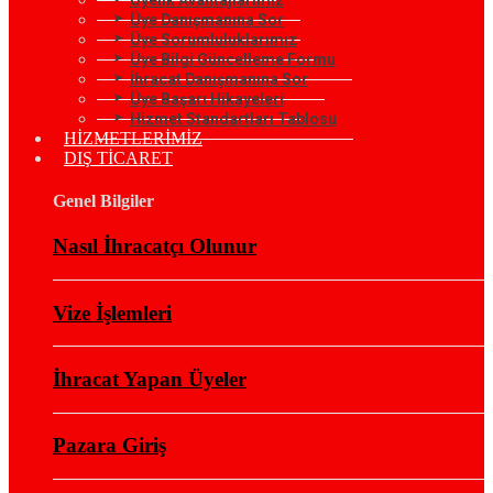
Üye Danışmanına Sor
Üye Sorumluluklarımız
Üye Bilgi Güncelleme Formu
İhracat Danışmanına Sor
Üye Başarı Hikayeleri
Hizmet Standartları Tablosu
HİZMETLERİMİZ
DIŞ TİCARET
Genel Bilgiler
Nasıl İhracatçı Olunur
Vize İşlemleri
İhracat Yapan Üyeler
Pazara Giriş