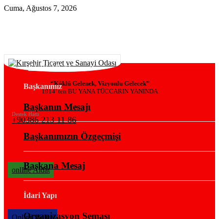
Cuma, Ağustos 7, 2026
KURUMSAL
“Köklü Gelenek, Vizyonlu Gelecek”
Başkanımız
1914’ ten BU YANA TÜCCARIN YANINDA
Başkanın Mesajı
Destek Hattı
+90386 213 11 86
Başkanımızın Özgeçmişi
Başkana Mesaj
onlIne Aidat
İdari Yapı
Organizasyon Şeması
OnlIne Belge