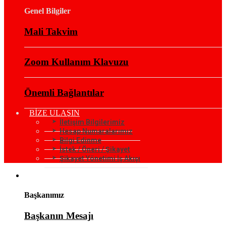
Genel Bilgiler
Mali Takvim
Zoom Kullanım Klavuzu
Önemli Bağlantılar
BİZE ULAŞIN
İletişim Bilgilerimiz
Hesap Numaralarımız
Bilgi Edinme
İstek / Öneri / Şikayet
Şikayet Yönetimi İş Akışı
KURUMSAL
Başkanımız
Başkanın Mesajı