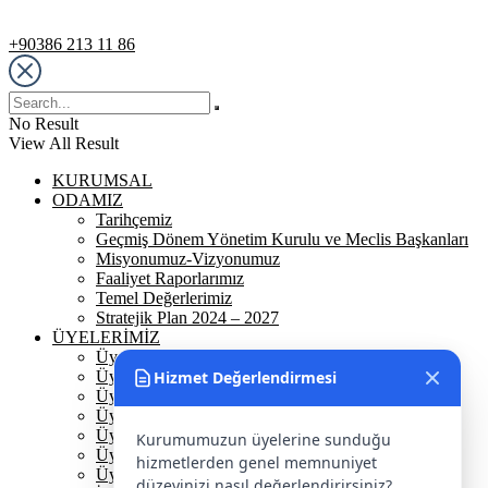
Destek Hattı
+90386 213 11 86
No Result
View All Result
KURUMSAL
ODAMIZ
Tarihçemiz
Geçmiş Dönem Yönetim Kurulu ve Meclis Başkanları
Misyonumuz-Vizyonumuz
Faaliyet Raporlarımız
Temel Değerlerimiz
Stratejik Plan 2024 – 2027
ÜYELERİMİZ
Üyelerimiz
Üyelik
Hizmet Değerlendirmesi
Üyelik Ön Başvuru
Üyelik Avantajlarımız
Üye Danışmanına Sor
Kurumumuzun üyelerine sunduğu
Üye Sorumluluklarımız
hizmetlerden genel memnuniyet
Üye Bilgi Güncelleme Formu
düzeyinizi nasıl değerlendirirsiniz?