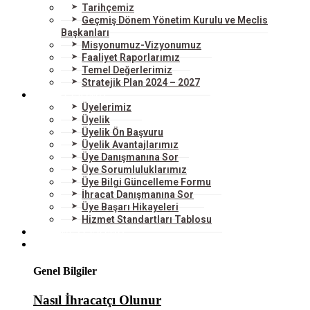
Tarihçemiz
Geçmiş Dönem Yönetim Kurulu ve Meclis
Başkanları
Misyonumuz-Vizyonumuz
Faaliyet Raporlarımız
Temel Değerlerimiz
Stratejik Plan 2024 – 2027
ÜYELERİMİZ
Üyelerimiz
Üyelik
Üyelik Ön Başvuru
Üyelik Avantajlarımız
Üye Danışmanına Sor
Üye Sorumluluklarımız
Üye Bilgi Güncelleme Formu
İhracat Danışmanına Sor
Üye Başarı Hikayeleri
Hizmet Standartları Tablosu
HİZMETLERİMİZ
DIŞ TİCARET
Genel Bilgiler
Nasıl İhracatçı Olunur