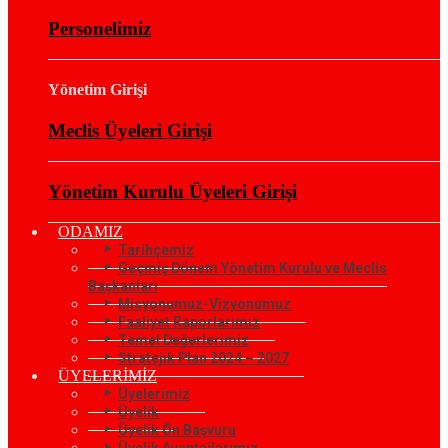
Personelimiz
Yönetim Girişi
Meclis Üyeleri Girişi
Yönetim Kurulu Üyeleri Girişi
ODAMIZ
Tarihçemiz
Geçmiş Dönem Yönetim Kurulu ve Meclis
Başkanları
Misyonumuz-Vizyonumuz
Faaliyet Raporlarımız
Temel Değerlerimiz
Stratejik Plan 2024 – 2027
ÜYELERİMİZ
Üyelerimiz
Üyelik
Üyelik Ön Başvuru
Üyelik Avantajlarımız