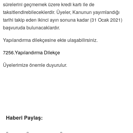
sürelerini geçmemek üzere kredi kartı ile de
taksitlendirebileceklerdir. Üyeler, Kanunun yayımlandığı
tarihi takip eden ikinci ayın sonuna kadar (31 Ocak 2021)
başvuruda bulunacaklardır.
Yapılandırma dilekçesine ekte ulaşabilirsiniz.
7256.Yapılandırma Dilekçe
Üyelerimize önemle duyurulur.
Haberi Paylaş: