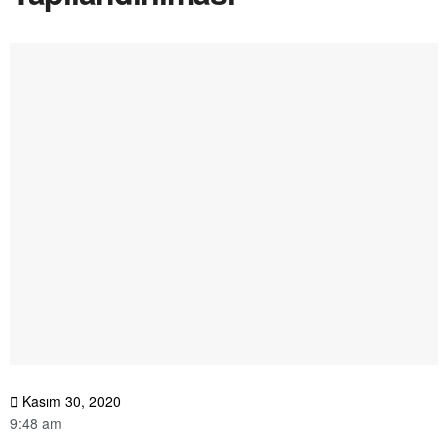
Kasım 30, 2020
9:48 am