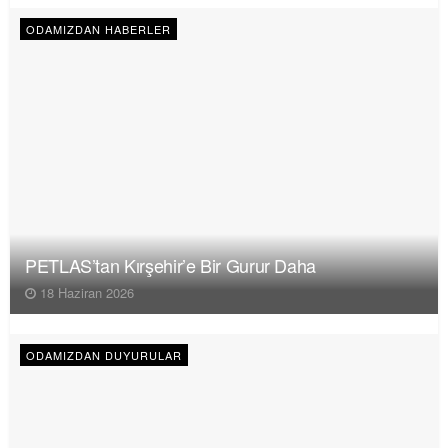
ODAMIZDAN HABERLER
PETLAS’tan Kırşehir’e Bir Gurur Daha
18 Haziran 2026
ODAMIZDAN DUYURULAR