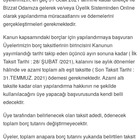
Bizzat Odamıza gelerek ve/veya Üyelik Sisteminden Online
olarak yapılandırma müracaatlarını ve ödemelerini
gerçekleştirmeleri gerekmektedir.
Kanun kapsamındaki borçlar için yapılandırmaya başvuran
Üyelerimizin borç taksitlerinin birincisini Kanunun
yayımlandığı tarihi takip eden üçüncü ayın sonuna kadar ( İlk
Taksit Tarihi : 28/ ŞUBAT /2021), kalanını ise aylık dönemler
hâlinde ve azami toplam altı eşit taksitte ( Son Taksit Tarihi :
31.TEMMUZ. 2021) ödemesi gerekmektedir. Azami altı
taksite kadar olan yapılandırma hakkının ne şekilde
kullanılacağını üye yapacağı başvurusunda kendi belli
edecektir.
Üye tarafından belirlenecek olan taksit adedi, ödenecek
toplam borç tutarını değiştirmeyecektir.
Üyeler, toplam anapara borç tutarını yukarıda belirtilen taksit