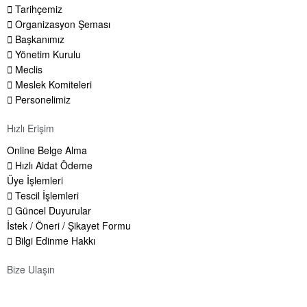
Tarihçemiz
Organizasyon Şeması
Başkanımız
Yönetim Kurulu
Meclis
Meslek Komiteleri
Personelimiz
Hızlı Erişim
Online Belge Alma
Hızlı Aidat Ödeme
Üye İşlemleri
Tescil İşlemleri
Güncel Duyurular
İstek / Öneri / Şikayet Formu
Bilgi Edinme Hakkı
Bize Ulaşın
Adres:
Yenice Mah. Atatürk Cad. Tüccarlar İşhanı Kat:1 No:1
KIRŞEHİR / TÜRKİYE