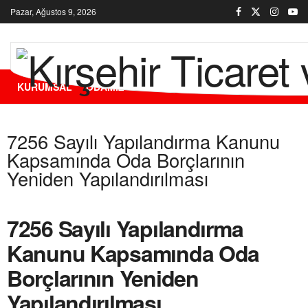
Pazar, Ağustos 9, 2026
KURUMSAL
ODAMIZ
ÜYELERİMİZ
HİZMETLERİMİZ
7256 Sayılı Yapılandırma Kanunu
Kapsamında Oda Borçlarının
Yeniden Yapılandırılması
7256 Sayılı Yapılandırma
Kanunu Kapsamında Oda
Borçlarının Yeniden
Yapılandırılması