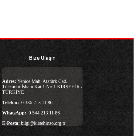
Bize Ulaşın
Adres:
Yenice Mah. Atatürk Cad.
Tüccarlar İşhanı Kat:1 No:1 KIRŞEHİR /
TÜRKİYE
Telefon:
0 386 213 11 86
WhatsApp:
0 544 213 11 86
E-Posta:
bilgi@kirsehirtso.org.tr