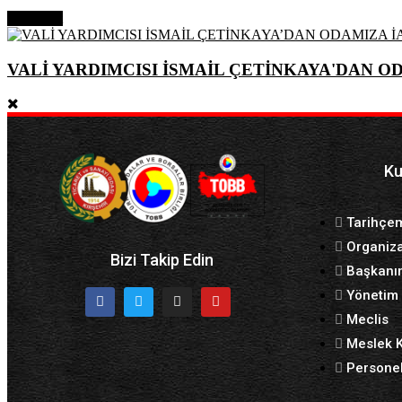
Next Post
VALİ YARDIMCISI İSMAİL ÇETİNKAYA'DAN OD
Ku
Tarihçe
Organiz
Bizi Takip Edin
Başkanı
Yönetim 
Meclis
Meslek K
Personel