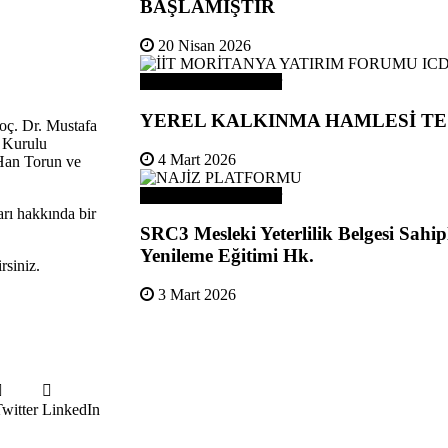
BAŞLAMIŞTIR
20 Nisan 2026
Odamızdan Duyurular
YEREL KALKINMA HAMLESİ TE
oç. Dr. Mustafa
 Kurulu
4 Mart 2026
Han Torun ve
Odamızdan Duyurular
rı hakkında bir
SRC3 Mesleki Yeterlilik Belgesi Sahip
Yenileme Eğitimi Hk.
rsiniz.
3 Mart 2026
witter
LinkedIn