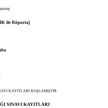
K ile Röportaj
aha
r
I SINAVI KAYITLARI