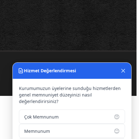
Hizmet Değerlendirmesi
Kurumumuzun üyelerine sunduğu hizmetlerden
genel memnuniyet düzeyinizi nasıl
değerlendirirsiniz?
😍
Çok Memnunum
😊
Memnunum