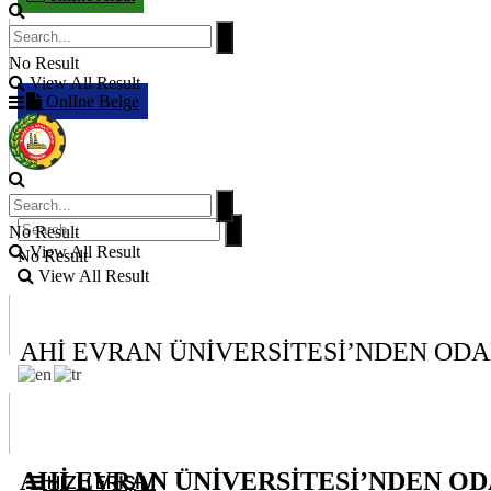
No Result
View All Result
OnlIne Belge
No Result
View All Result
No Result
View All Result
AHİ EVRAN ÜNİVERSİTESİ’NDEN ODA
AHİ EVRAN ÜNİVERSİTESİ’NDEN O
HIZLI ERİŞİM