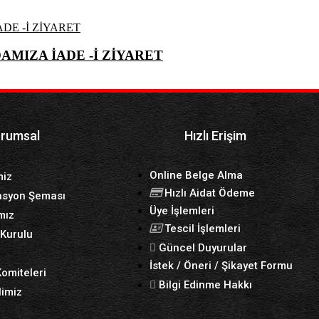
AMIZA İADE -İ ZİYARET
rumsal
Hızlı Erişim
Online Belge Alma
miz
Hızlı Aidat Ödeme
asyon Şeması
Üye İşlemleri
mız
Tescil İşlemleri
Kurulu
Güncel Duyurular
İstek / Öneri / Şikayet Formu
omiteleri
Bilgi Edinme Hakkı
imiz