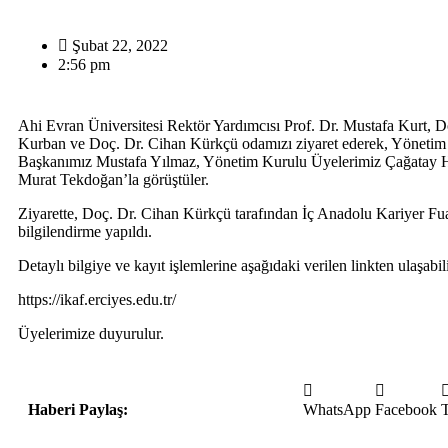
Şubat 22, 2022
2:56 pm
Ahi Evran Üniversitesi Rektör Yardımcısı Prof. Dr. Mustafa Kurt, D
Kurban ve Doç. Dr. Cihan Kürkçü odamızı ziyaret ederek, Yönetim
Başkanımız Mustafa Yılmaz, Yönetim Kurulu Üyelerimiz Çağatay 
Murat Tekdoğan’la görüştüler.
Ziyarette, Doç. Dr. Cihan Kürkçü tarafından İç Anadolu Kariyer Fua
bilgilendirme yapıldı.
Detaylı bilgiye ve kayıt işlemlerine aşağıdaki verilen linkten ulaşabili
https://ikaf.erciyes.edu.tr/
Üyelerimize duyurulur.
Haberi Paylaş:
WhatsApp
Facebook
T