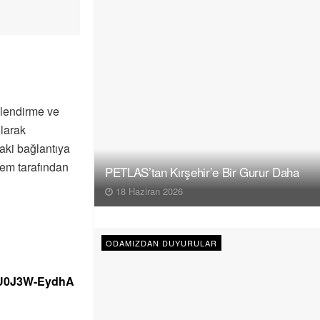
ilendirme ve
larak
aki bağlantıya
tem tarafından
PETLAS’tan Kırşehir’e Bir Gurur Daha
18 Haziran 2026
ODAMIZDAN DUYURULAR
qU0J3W-EydhA