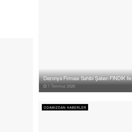
Dezonya Firması Sahibi Şaban FINDIK ile
7 Temmuz 2026
ODAMIZDAN HABERLER