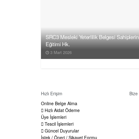
SRC3 Mesleki Yeterlilik Belgesi Sahipleri
Eğitimi Hk.
3 Mart 2026
Hızlı Erişim
Bize
Online Belge Alma
Adre
Hızlı Aidat Ödeme
Tücc
Üye İşlemleri
TÜR
Tescil İşlemleri
Tele
Güncel Duyurular
İstek / Öneri / Şikayet Formu