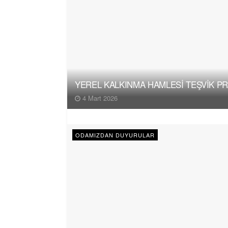
YEREL KALKINMA HAMLESİ TEŞVİK P
4 Mart 2026
ODAMIZDAN DUYURULAR