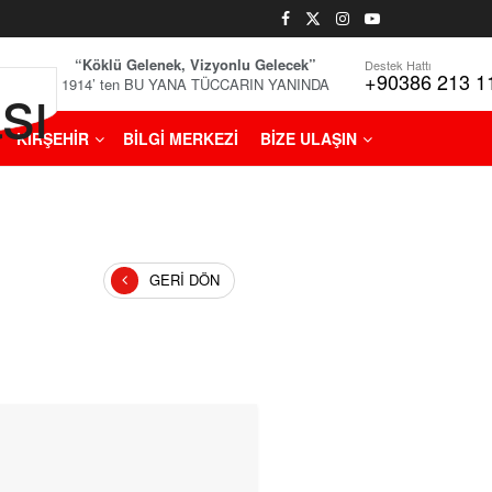
“Köklü Gelenek, Vizyonlu Gelecek”
Destek Hattı
+90386 213 1
1914’ ten BU YANA TÜCCARIN YANINDA
KIRŞEHİR
BİLGİ MERKEZİ
BİZE ULAŞIN
GERI DÖN