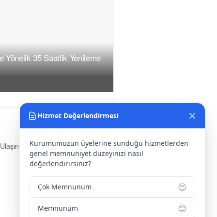
ne Yönelik 35 Saatlik Yenileme
Hizmet Değerlendirmesi
Kurumumuzun üyelerine sunduğu hizmetlerden
 Ulaşın
genel memnuniyet düzeyinizi nasıl
s:
Yenice Mah. Atatürk Cad.
değerlendirirsiniz?
arlar İşhanı Kat:1 No:1 KIRŞEHİR /
KİYE
😍
Çok Memnunum
fon:
0 386 213 11 86
😊
Memnunum