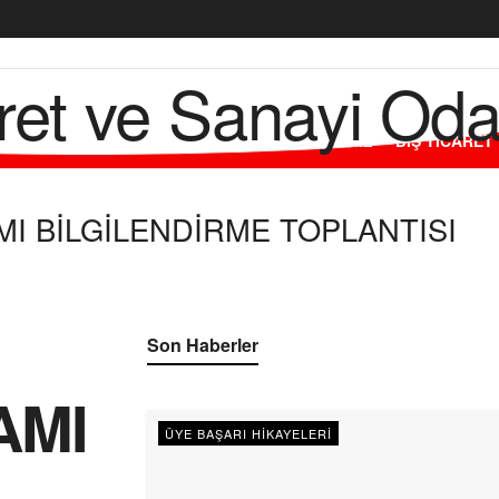
L
ODAMIZ
ÜYELERİMİZ
HİZMETLERİMİZ
DIŞ TİCARET
I BİLGİLENDİRME TOPLANTISI
Son Haberler
AMI
ÜYE BAŞARI HIKAYELERI