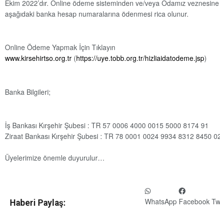
Ekim 2022’dır. Online ödeme sisteminden ve/veya Odamız veznesine
aşağıdaki banka hesap numaralarına ödenmesi rica olunur.
Online Ödeme Yapmak İçin Tıklayın
www.kirsehirtso.org.tr
(
https://uye.tobb.org.tr/hizliaidatodeme.jsp
)
Banka Bilgileri;
İş Bankası Kırşehir Şubesi : TR 57 0006 4000 0015 5000 8174 91
Ziraat Bankası Kırşehir Şubesi : TR 78 0001 0024 9934 8312 8450 0
Üyelerimize önemle duyurulur…
WhatsApp
Facebook
Tw
Haberi Paylaş: