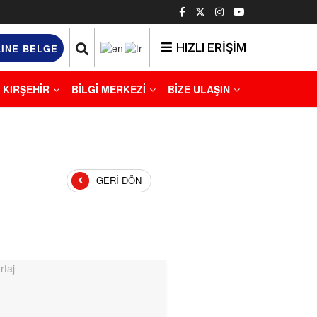
HIZLI ERİŞİM
INE BELGE
KIRŞEHİR
BİLGİ MERKEZİ
BİZE ULAŞIN
GERI DÖN