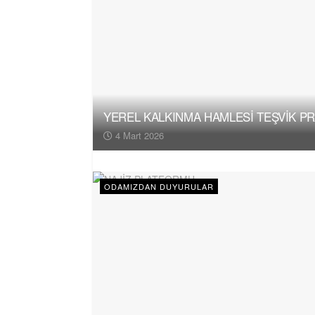
YEREL KALKINMA HAMLESİ TEŞVİK P
4 Mart 2026
ODAMIZDAN DUYURULAR