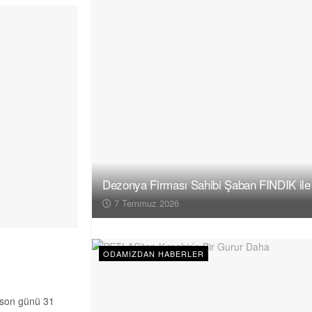
Dezonya Firması Sahibi Şaban FINDIK ile
7 Temmuz 2026
ODAMIZDAN HABERLER
n son günü 31