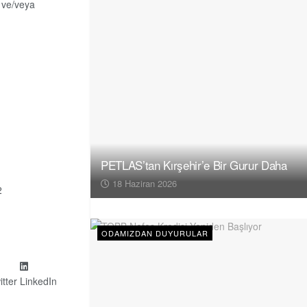
 ve/veya
PETLAS’tan Kırşehir’e Bir Gurur Daha
18 Haziran 2026
2
ODAMIZDAN DUYURULAR
itter
LinkedIn