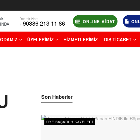
ek”
Destek Hattı
ONLINE AIDAT
ONL
+90386 213 11 86
NINDA
ODAMIZ
ÜYELERİMİZ
HİZMETLERİMİZ
DIŞ TİCARET
U
Son Haberler
ÜYE BAŞARI HIKAYELERI