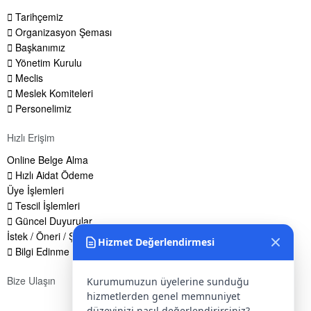
Tarihçemiz
Organizasyon Şeması
Başkanımız
Yönetim Kurulu
Meclis
Meslek Komiteleri
Personelimiz
Hızlı Erişim
Online Belge Alma
Hızlı Aidat Ödeme
Üye İşlemleri
Tescil İşlemleri
Güncel Duyurular
İstek / Öneri / Şikayet Formu
Hizmet Değerlendirmesi
Bilgi Edinme Hakkı
Bize Ulaşın
Kurumumuzun üyelerine sunduğu
hizmetlerden genel memnuniyet
Adres:
Yenice Mah. Atatürk Cad. Tüccarlar İşhanı Kat:1 No:1
düzeyinizi nasıl değerlendirirsiniz?