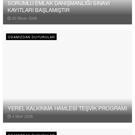
SORUMLU EMLAK DANIŞMANLIĞI SINAVI
KAYITLARI BAŞLAMIŞTIR
20 Nisan 2026
ODAMIZDAN DUYURULAR
YEREL KALKINMA HAMLESİ TEŞVİK PROGRAMI
4 Mart 2026
ODAMIZDAN DUYURULAR