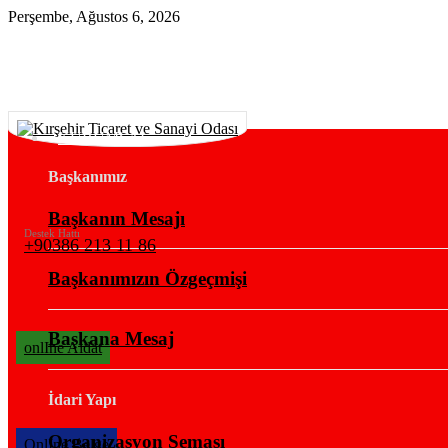
Perşembe, Ağustos 6, 2026
KURUMSAL
Başkanımız
Başkanın Mesajı
Destek Hattı
+90386 213 11 86
Başkanımızın Özgeçmişi
Başkana Mesaj
onlIne Aidat
İdari Yapı
Organizasyon Şeması
OnlIne Belge