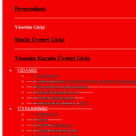
Personelimiz
Yönetim Girişi
Meclis Üyeleri Girişi
Yönetim Kurulu Üyeleri Girişi
ODAMIZ
Tarihçemiz
Geçmiş Dönem Yönetim Kurulu ve Meclis Başkanla
Misyonumuz-Vizyonumuz
Faaliyet Raporlarımız
Temel Değerlerimiz
Stratejik Plan 2024 – 2027
ÜYELERİMİZ
Üyelerimiz
Üyelik
Üyelik Ön Başvuru
Üyelik Avantajlarımız
Üye Danışmanına Sor