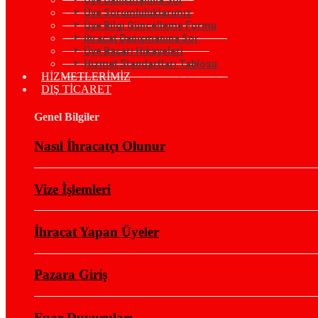
Üye Sorumluluklarımız
Üye Bilgi Güncelleme Formu
İhracat Danışmanına Sor
Üye Başarı Hikayeleri
Hizmet Standartları Tablosu
HİZMETLERİMİZ
DIŞ TİCARET
Genel Bilgiler
Nasıl İhracatçı Olunur
Vize İşlemleri
İhracat Yapan Üyeler
Pazara Giriş
Fuar Duyuruları