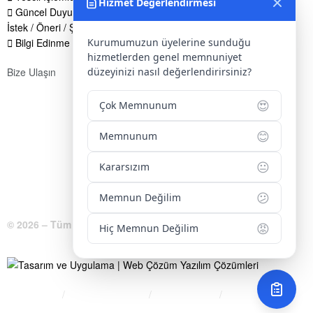
Hizmet Değerlendirmesi
Güncel Duyurular
İstek / Öneri / Şikayet Formu
Bilgi Edinme Hakkı
Kurumumuzun üyelerine sunduğu
hizmetlerden genel memnuniyet
Bize Ulaşın
düzeyinizi nasıl değerlendirirsiniz?
Adres:
Yenice Mah. Atatürk Cad. Tüccarlar İşhanı Kat:1 No:1
😍
Çok Memnunum
KIRŞEHİR / TÜRKİYE
Telefon:
0 386 213 11 86
😊
Memnunum
WhatsApp:
0 544 213 11 86
😐
Kararsızım
E-Posta:
bilgi@kirsehirtso.org.tr
😕
Memnun Değilim
© 2026 – Tüm Hakları Saklıdır.
😡
Hiç Memnun Değilim
Bilgi Edinme
Kullanım Koşulları
Gizlilik İlkeleri
KVKK
İletişim