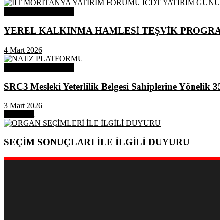
Odamızdan Duyurular
YEREL KALKINMA HAMLESİ TEŞVİK PROGR
4 Mart 2026
Odamızdan Duyurular
SRC3 Mesleki Yeterlilik Belgesi Sahiplerine Yönelik 3
3 Mart 2026
Next Post
SEÇİM SONUÇLARI İLE İLGİLİ DUYURU