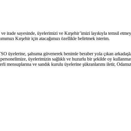
 irade sayesinde, üyelerimizi ve Kırşehir’imizi layıkıyla temsil etmeye
mımızı Kırşehir için atacağımızı özellikle belirtmek isterim.
 TSO üyelerine, şahsıma güvenerek benimle beraber yola çıkan arkadaşl
 personelimize, üyelerimizin sağlıklı ve huzurlu bir şekilde oy kullanm
 mensuplarına ve sandık kurulu üyelerine şükranlarımı iletir, Odamızın