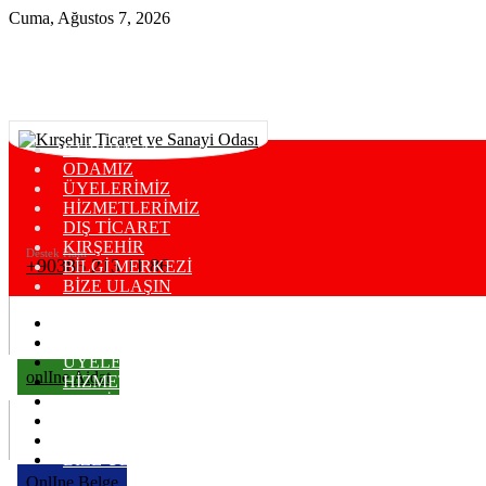
Cuma, Ağustos 7, 2026
KURUMSAL
ODAMIZ
ÜYELERİMİZ
HİZMETLERİMİZ
DIŞ TİCARET
KIRŞEHİR
Destek Hattı
+90386 213 11 86
BİLGİ MERKEZİ
BİZE ULAŞIN
KURUMSAL
ODAMIZ
ÜYELERİMİZ
onlIne Aidat
HİZMETLERİMİZ
DIŞ TİCARET
KIRŞEHİR
BİLGİ MERKEZİ
BİZE ULAŞIN
OnlIne Belge