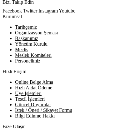
Bizi Takip Edin
Facebook
Twitter
Instagram
Youtube
Kurumsal
Tarihçemiz
Organizasyon Şeması
Başkanımız
Yönetim Kurulu
Meclis
Meslek Komiteleri
Personelimiz
Hızlı Erişim
Online Belge Alma
Hızlı Aidat Ödeme
Üye İşlemleri
Tescil İşlemleri
Güncel Duyurular
İstek / Öneri / Şikayet Formu
Bilgi Edinme Hakkı
Bize Ulaşın
Adres:
Yenice Mah. Atatürk Cad. Tüccarlar İşhanı Kat:1 No:1