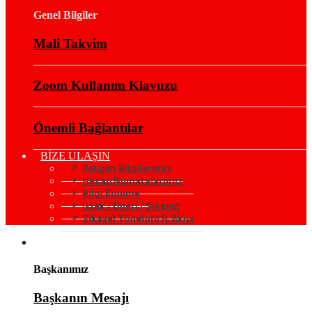
Genel Bilgiler
Mali Takvim
Zoom Kullanım Klavuzu
Önemli Bağlantılar
BİZE ULAŞIN
İletişim Bilgilerimiz
Hesap Numaralarımız
Bilgi Edinme
İstek / Öneri / Şikayet
Şikayet Yönetimi İş Akışı
KURUMSAL
Başkanımız
Başkanın Mesajı