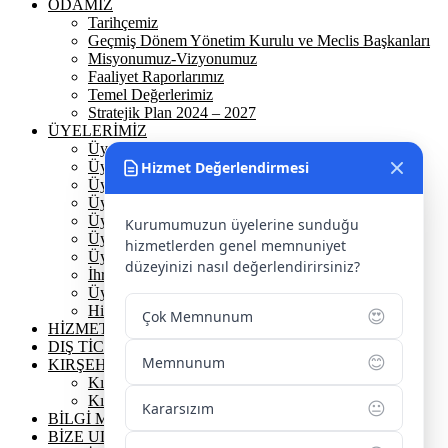
ODAMIZ
Tarihçemiz
Geçmiş Dönem Yönetim Kurulu ve Meclis Başkanları
Misyonumuz-Vizyonumuz
Faaliyet Raporlarımız
Temel Değerlerimiz
Stratejik Plan 2024 – 2027
ÜYELERİMİZ
Üyelerimiz
Hizmet Değerlendirmesi
Üyelik
Üyelik Ön Başvuru
Üyelik Avantajlarımız
Üye Danışmanına Sor
Kurumumuzun üyelerine sunduğu
Üye Sorumluluklarımız
hizmetlerden genel memnuniyet
Üye Bilgi Güncelleme Formu
düzeyinizi nasıl değerlendirirsiniz?
İhracat Danışmanına Sor
Üye Başarı Hikayeleri
Hizmet Standartları Tablosu
😍
Çok Memnunum
HİZMETLERİMİZ
DIŞ TİCARET
😊
Memnunum
KIRŞEHİR
Kırşehir Tarihi
Kırşehir Coğrafi İşaretler
😐
Kararsızım
BİLGİ MERKEZİ
BİZE ULAŞIN