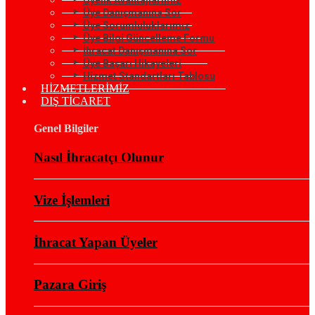
Üye Danışmanına Sor
Üye Sorumluluklarımız
Üye Bilgi Güncelleme Formu
İhracat Danışmanına Sor
Üye Başarı Hikayeleri
Hizmet Standartları Tablosu
HİZMETLERİMİZ
DIŞ TİCARET
Genel Bilgiler
Nasıl İhracatçı Olunur
Vize İşlemleri
İhracat Yapan Üyeler
Pazara Giriş