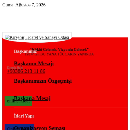
Cuma, Ağustos 7, 2026
KURUMSAL
“Köklü Gelenek, Vizyonlu Gelecek”
Başkanımız
1914’ ten BU YANA TÜCCARIN YANINDA
Başkanın Mesajı
Destek Hattı
+90386 213 11 86
Başkanımızın Özgeçmişi
Başkana Mesaj
onlIne Aidat
İdari Yapı
Organizasyon Şeması
OnlIne Belge