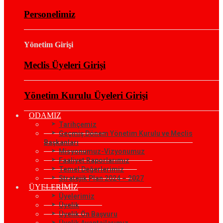
Personelimiz
Yönetim Girişi
Meclis Üyeleri Girişi
Yönetim Kurulu Üyeleri Girişi
ODAMIZ
Tarihçemiz
Geçmiş Dönem Yönetim Kurulu ve Meclis
Başkanları
Misyonumuz-Vizyonumuz
Faaliyet Raporlarımız
Temel Değerlerimiz
Stratejik Plan 2024 – 2027
ÜYELERİMİZ
Üyelerimiz
Üyelik
Üyelik Ön Başvuru
Üyelik Avantajlarımız