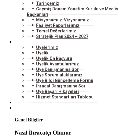
Tarihçemiz
Geçmiş Dönem Yönetim Kurulu ve Meclis
Başkanları
Misyonumuz-Vizyonumuz
Faaliyet Raporlarımız
Temel Değerlerimiz
Stratejik Plan 2024 – 2027
ÜYELERİMİZ
Üyelerimiz
Üyelik
Üyelik Ön Başvuru
Üyelik Avantajlarımız
Üye Danışmanına Sor
Üye Sorumluluklarımız
Üye Bilgi Güncelleme Formu
İhracat Danışmanına Sor
Üye Başarı Hikayeleri
Hizmet Standartları Tablosu
HİZMETLERİMİZ
DIŞ TİCARET
Genel Bilgiler
Nasıl İhracatçı Olunur