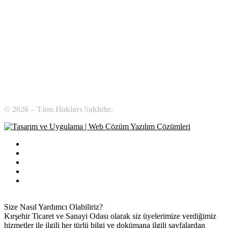
KIRŞEHİR / TÜRKİYE
Telefon:
0 386 213 11 86
WhatsApp:
0 544 213 11 86
E-Posta:
bilgi@kirsehirtso.org.tr
© 2026 – Tüm Hakları Saklıdır.
Bilgi Edinme
Kullanım Koşulları
Gizlilik İlkeleri
KVKK
İletişim
Size Nasıl Yardımcı Olabiliriz?
Kırşehir Ticaret ve Sanayi Odası olarak siz üyelerimize verdiğimiz
hizmetler ile ilgili her türlü bilgi ve dokümana ilgili sayfalardan