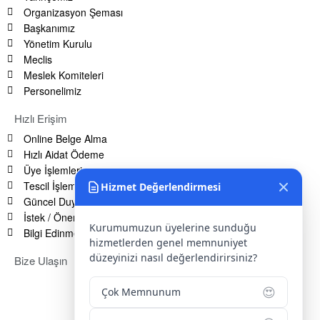
Organizasyon Şeması
Başkanımız
Yönetim Kurulu
Meclis
Meslek Komiteleri
Personelimiz
Hızlı Erişim
Online Belge Alma
Hızlı Aidat Ödeme
Üye İşlemleri
Tescil İşlemleri
Hizmet Değerlendirmesi
Güncel Duyurular
İstek / Öneri / Şikayet Formu
Kurumumuzun üyelerine sunduğu
Bilgi Edinme Hakkı
hizmetlerden genel memnuniyet
düzeyinizi nasıl değerlendirirsiniz?
Bize Ulaşın
Adres:
Yenice Mah. Atatürk Cad. Tüccarlar İşhanı Kat:1 No:1
😍
Çok Memnunum
KIRŞEHİR / TÜRKİYE