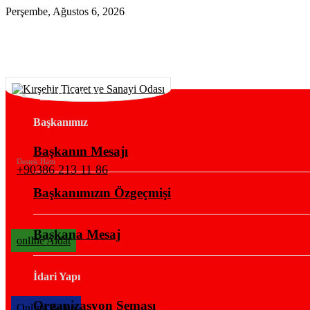
Perşembe, Ağustos 6, 2026
KURUMSAL
Başkanımız
Başkanın Mesajı
Destek Hattı
+90386 213 11 86
Başkanımızın Özgeçmişi
Başkana Mesaj
onlIne Aidat
İdari Yapı
Organizasyon Şeması
OnlIne Belge