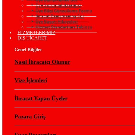
Üye Sorumluluklarımız
Üye Bilgi Güncelleme Formu
İhracat Danışmanına Sor
Üye Başarı Hikayeleri
Hizmet Standartları Tablosu
HİZMETLERİMİZ
DIŞ TİCARET
Genel Bilgiler
Nasıl İhracatçı Olunur
Vize İşlemleri
İhracat Yapan Üyeler
Pazara Giriş
Fuar Duyuruları