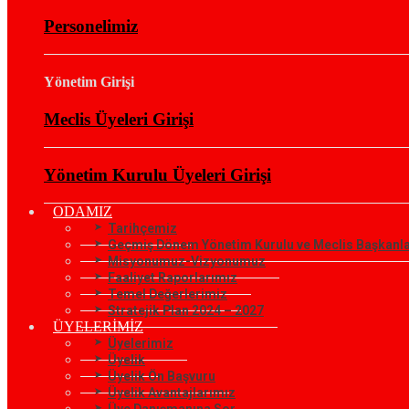
Personelimiz
Yönetim Girişi
Meclis Üyeleri Girişi
Yönetim Kurulu Üyeleri Girişi
ODAMIZ
Tarihçemiz
Geçmiş Dönem Yönetim Kurulu ve Meclis Başkanla
Misyonumuz-Vizyonumuz
Faaliyet Raporlarımız
Temel Değerlerimiz
Stratejik Plan 2024 – 2027
ÜYELERİMİZ
Üyelerimiz
Üyelik
Üyelik Ön Başvuru
Üyelik Avantajlarımız
Üye Danışmanına Sor