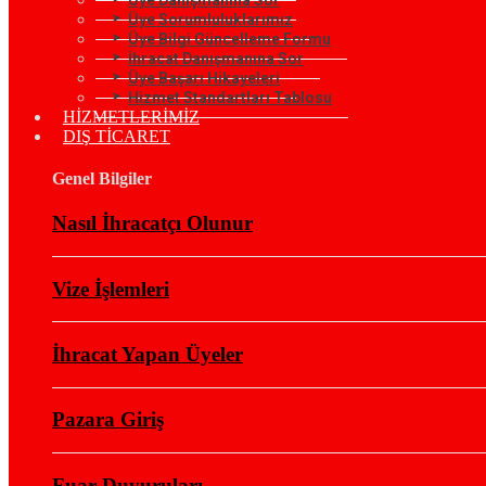
Üye Sorumluluklarımız
Üye Bilgi Güncelleme Formu
İhracat Danışmanına Sor
Üye Başarı Hikayeleri
Hizmet Standartları Tablosu
HİZMETLERİMİZ
DIŞ TİCARET
Genel Bilgiler
Nasıl İhracatçı Olunur
Vize İşlemleri
İhracat Yapan Üyeler
Pazara Giriş
Fuar Duyuruları