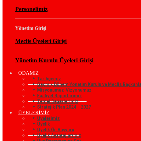
Personelimiz
Yönetim Girişi
Meclis Üyeleri Girişi
Yönetim Kurulu Üyeleri Girişi
ODAMIZ
Tarihçemiz
Geçmiş Dönem Yönetim Kurulu ve Meclis Başkanla
Misyonumuz-Vizyonumuz
Faaliyet Raporlarımız
Temel Değerlerimiz
Stratejik Plan 2024 – 2027
ÜYELERİMİZ
Üyelerimiz
Üyelik
Üyelik Ön Başvuru
Üyelik Avantajlarımız
Üye Danışmanına Sor