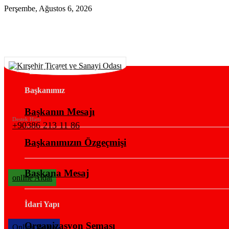
Perşembe, Ağustos 6, 2026
KURUMSAL
Başkanımız
Başkanın Mesajı
Destek Hattı
+90386 213 11 86
Başkanımızın Özgeçmişi
Başkana Mesaj
onlIne Aidat
İdari Yapı
Organizasyon Şeması
OnlIne Belge