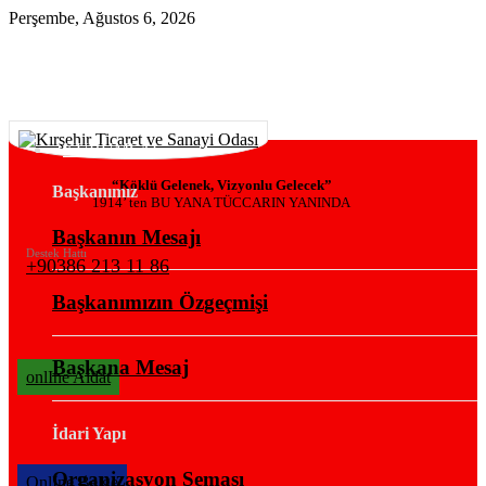
Perşembe, Ağustos 6, 2026
KURUMSAL
“Köklü Gelenek, Vizyonlu Gelecek”
Başkanımız
1914’ ten BU YANA TÜCCARIN YANINDA
Başkanın Mesajı
Destek Hattı
+90386 213 11 86
Başkanımızın Özgeçmişi
Başkana Mesaj
onlIne Aidat
İdari Yapı
Organizasyon Şeması
OnlIne Belge