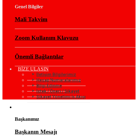
Genel Bilgiler
Mali Takvim
Zoom Kullanım Klavuzu
Önemli Bağlantılar
BİZE ULAŞIN
İletişim Bilgilerimiz
Hesap Numaralarımız
Bilgi Edinme
İstek / Öneri / Şikayet
Şikayet Yönetimi İş Akışı
KURUMSAL
Başkanımız
Başkanın Mesajı