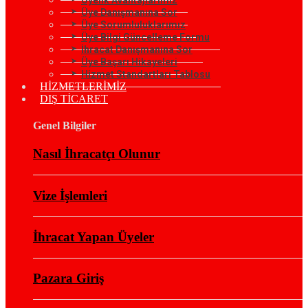
Üye Danışmanına Sor
Üye Sorumluluklarımız
Üye Bilgi Güncelleme Formu
İhracat Danışmanına Sor
Üye Başarı Hikayeleri
Hizmet Standartları Tablosu
HİZMETLERİMİZ
DIŞ TİCARET
Genel Bilgiler
Nasıl İhracatçı Olunur
Vize İşlemleri
İhracat Yapan Üyeler
Pazara Giriş