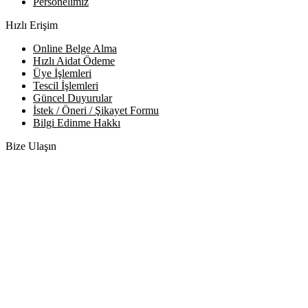
Personelimiz
Hızlı Erişim
Online Belge Alma
Hızlı Aidat Ödeme
Üye İşlemleri
Tescil İşlemleri
Güncel Duyurular
İstek / Öneri / Şikayet Formu
Bilgi Edinme Hakkı
Bize Ulaşın
Adres:
Yenice Mah. Atatürk Cad. Tüccarlar İşhanı Kat:1 No:1
KIRŞEHİR / TÜRKİYE
Telefon:
0 386 213 11 86
WhatsApp:
0 544 213 11 86
E-Posta:
bilgi@kirsehirtso.org.tr