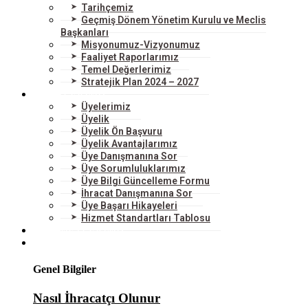
Tarihçemiz
Geçmiş Dönem Yönetim Kurulu ve Meclis
Başkanları
Misyonumuz-Vizyonumuz
Faaliyet Raporlarımız
Temel Değerlerimiz
Stratejik Plan 2024 – 2027
ÜYELERİMİZ
Üyelerimiz
Üyelik
Üyelik Ön Başvuru
Üyelik Avantajlarımız
Üye Danışmanına Sor
Üye Sorumluluklarımız
Üye Bilgi Güncelleme Formu
İhracat Danışmanına Sor
Üye Başarı Hikayeleri
Hizmet Standartları Tablosu
HİZMETLERİMİZ
DIŞ TİCARET
Genel Bilgiler
Nasıl İhracatçı Olunur