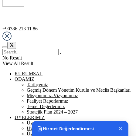
Destek Hattı
+90386 213 11 86
No Result
View All Result
KURUMSAL
ODAMIZ
Tarihçemiz
Geçmiş Dönem Yönetim Kurulu ve Meclis Başkanları
Misyonumuz-Vizyonumuz
Faaliyet Raporlarımız
Temel Değerlerimiz
Stratejik Plan 2024 – 2027
ÜYELERİMİZ
Üyelerimiz
Üyelik
Hizmet Değerlendirmesi
Üyelik Ön Başvuru