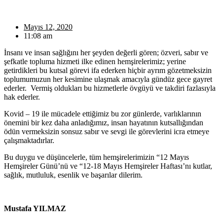
Mayıs 12, 2020
11:08 am
İnsanı ve insan sağlığını her şeyden değerli gören; özveri, sabır ve
şefkatle topluma hizmeti ilke edinen hemşirelerimiz; yerine
getirdikleri bu kutsal görevi ifa ederken hiçbir ayrım gözetmeksizin
toplumumuzun her kesimine ulaşmak amacıyla gündüz gece gayret
ederler. Vermiş oldukları bu hizmetlerle övgüyü ve takdiri fazlasıyla
hak ederler.
Kovid – 19 ile mücadele ettiğimiz bu zor günlerde, varlıklarının
önemini bir kez daha anladığımız, insan hayatının kutsallığından
ödün vermeksizin sonsuz sabır ve sevgi ile görevlerini icra etmeye
çalışmaktadırlar.
Bu duygu ve düşüncelerle, tüm hemşirelerimizin “12 Mayıs
Hemşireler Günü’nü ve “12-18 Mayıs Hemşireler Haftası’nı kutlar,
sağlık, mutluluk, esenlik ve başarılar dilerim.
Mustafa YILMAZ