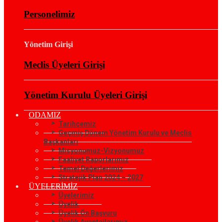
Personelimiz
Yönetim Girişi
Meclis Üyeleri Girişi
Yönetim Kurulu Üyeleri Girişi
ODAMIZ
Tarihçemiz
Geçmiş Dönem Yönetim Kurulu ve Meclis
Başkanları
Misyonumuz-Vizyonumuz
Faaliyet Raporlarımız
Temel Değerlerimiz
Stratejik Plan 2024 – 2027
ÜYELERİMİZ
Üyelerimiz
Üyelik
Üyelik Ön Başvuru
Üyelik Avantajlarımız