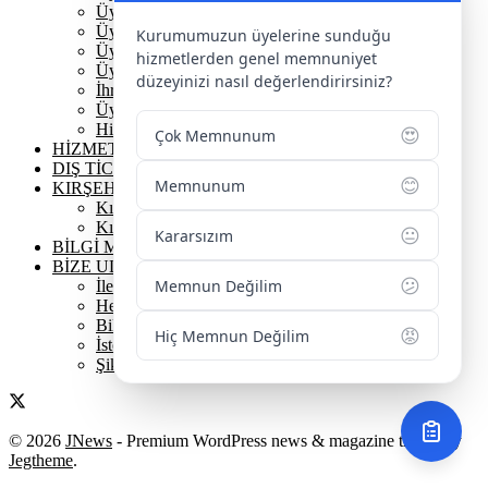
Üyelik Avantajlarımız
Üye Danışmanına Sor
Kurumumuzun üyelerine sunduğu
Üye Sorumluluklarımız
hizmetlerden genel memnuniyet
Üye Bilgi Güncelleme Formu
düzeyinizi nasıl değerlendirirsiniz?
İhracat Danışmanına Sor
Üye Başarı Hikayeleri
Hizmet Standartları Tablosu
😍
Çok Memnunum
HİZMETLERİMİZ
DIŞ TİCARET
😊
Memnunum
KIRŞEHİR
Kırşehir Tarihi
Kırşehir Coğrafi İşaretler
😐
Kararsızım
BİLGİ MERKEZİ
BİZE ULAŞIN
😕
Memnun Değilim
İletişim Bilgilerimiz
Hesap Numaralarımız
Bilgi Edinme
😡
Hiç Memnun Değilim
İstek / Öneri / Şikayet
Şikayet Yönetimi İş Akışı
© 2026
JNews
- Premium WordPress news & magazine theme by
Jegtheme
.