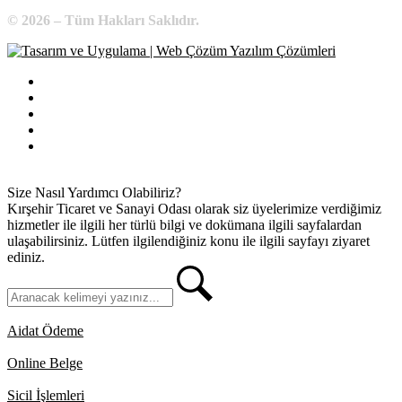
© 2026 – Tüm Hakları Saklıdır.
Bilgi Edinme
Kullanım Koşulları
Gizlilik İlkeleri
KVKK
İletişim
Size Nasıl Yardımcı Olabiliriz?
Kırşehir Ticaret ve Sanayi Odası olarak siz üyelerimize verdiğimiz
hizmetler ile ilgili her türlü bilgi ve dokümana ilgili sayfalardan
ulaşabilirsiniz. Lütfen ilgilendiğiniz konu ile ilgili sayfayı ziyaret
ediniz.
Aidat Ödeme
Online Belge
Sicil İşlemleri