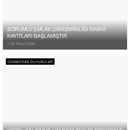
SORUMLU EMLAK DANIŞMANLIĞI SINAVI
KAYITLARI BAŞLAMIŞTIR
20 Nisan 2026
ODAMIZDAN DUYURULAR
YEREL KALKINMA HAMLESİ TEŞVİK PROGRAMI