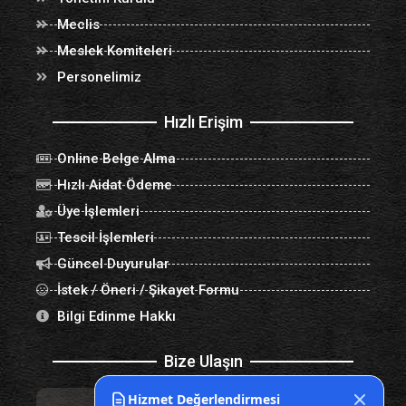
Meclis
Meslek Komiteleri
Personelimiz
Hızlı Erişim
Online Belge Alma
Hızlı Aidat Ödeme
Üye İşlemleri
Tescil İşlemleri
Güncel Duyurular
İstek / Öneri / Şikayet Formu
Bilgi Edinme Hakkı
Bize Ulaşın
Hizmet Değerlendirmesi