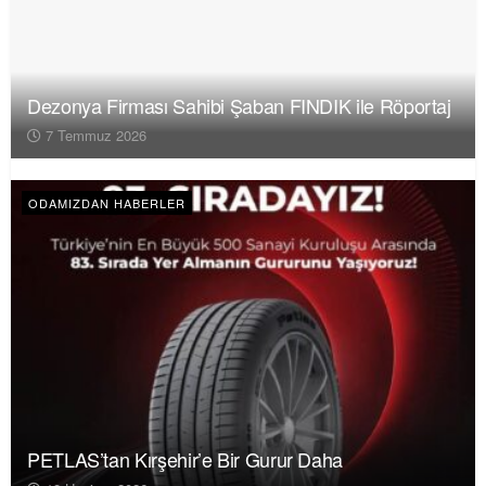
Dezonya Firması Sahibi Şaban FINDIK ile Röportaj
7 Temmuz 2026
ODAMIZDAN HABERLER
PETLAS’tan Kırşehir’e Bir Gurur Daha