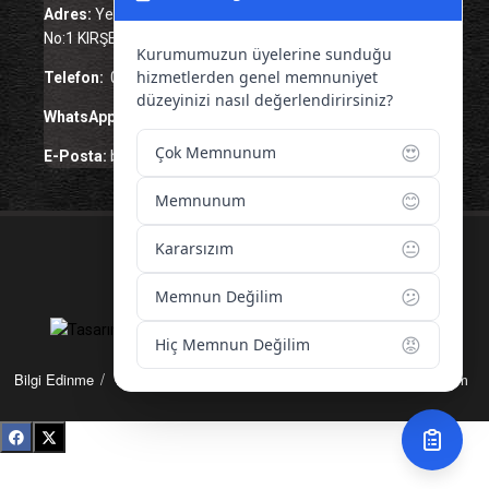
Adres:
Yenice Mah. Atatürk Cad. Tüccarlar İşhanı Kat:1
No:1 KIRŞEHİR / TÜRKİYE
Kurumumuzun üyelerine sunduğu
hizmetlerden genel memnuniyet
Telefon:
0 386 213 11 86
düzeyinizi nasıl değerlendirirsiniz?
WhatsApp:
0 544 213 11 86
😍
Çok Memnunum
E-Posta:
bilgi@kirsehirtso.org.tr
😊
Memnunum
😐
Kararsızım
© 2026 – Tüm Hakları Saklıdır.
😕
Memnun Değilim
😡
Hiç Memnun Değilim
Bilgi Edinme
Kullanım Koşulları
Gizlilik İlkeleri
KVKK
İletişim