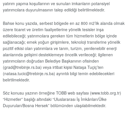
yatırım yapma koşullarının ve sunulan imkanların potansiyel
yatırımcılara duyurulmasının talep edildiği belirtilmektedir.
Bahse konu yazıda, serbest bölgede en az 800 m2’lik alanda olmak
üzere ticaret ve üretim faaliyetlerine yönelik tesisler inşa
edilebileceği; yatırımcılara gereken tüm hizmetlerin bölge içinde
sağlanacağı; emek yoğun girişimlere, teknoloji transferine yönelik
pozitif etkisi olan yatırımlara ve tarım, turizm, yenilenebilir enerji
alanlarında gelişimi desteklemeye öncelik verileceği; ilgilenen
yatırımcıların doğrudan Belediye Başkanının ofisinden
(grad@trebinje.rs.ba) veya irtibat kişisi Nataşa Tuçiç’ten
(natasa.tucic@trebinje.rs.ba) ayrıntılı bilgi temin edebilecekleri
belirtilmektedir.
Söz konusu yazının örneğine TOBB web sayfası (www.tobb.org.tr)
“Hizmetler” başlığı altındaki “Uluslararası İş İmkânları/Ülke
Duyuruları/Bosna Hersek” bölümünden ulaşılabilmektedir.