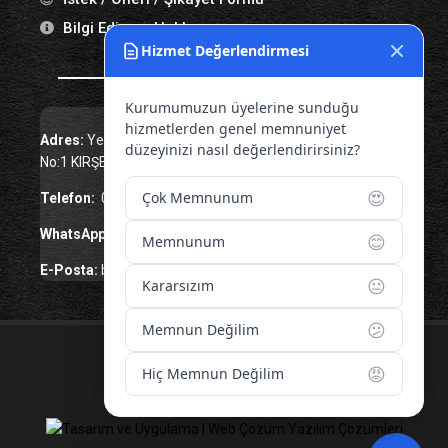
Bilgi Edinme Hakkı
Hizmet Değerlendirmesi
Bize Ulaşın
Kurumumuzun üyelerine sunduğu
hizmetlerden genel memnuniyet
Adres:
Yenice Mah. Atatürk Cad. Tüccarlar İşhanı Kat:1
düzeyinizi nasıl değerlendirirsiniz?
No:1 KIRŞEHİR / TÜRKİYE
😍
Çok Memnunum
Telefon:
0 386 213 11 86
WhatsApp:
0 544 213 11 86
😊
Memnunum
E-Posta:
bilgi@kirsehirtso.org.tr
😐
Kararsızım
😕
Memnun Değilim
© 2026 – Tüm Hakları Saklıdır.
😡
Hiç Memnun Değilim