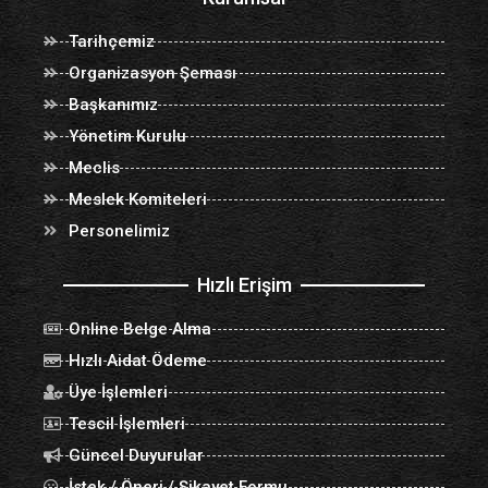
Tarihçemiz
Organizasyon Şeması
Başkanımız
Yönetim Kurulu
Meclis
Meslek Komiteleri
Personelimiz
Hızlı Erişim
Online Belge Alma
Hızlı Aidat Ödeme
Üye İşlemleri
Tescil İşlemleri
Güncel Duyurular
İstek / Öneri / Şikayet Formu