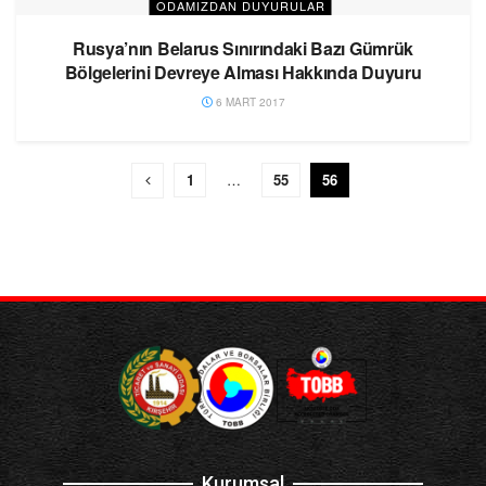
ODAMIZDAN DUYURULAR
Rusya’nın Belarus Sınırındaki Bazı Gümrük
Bölgelerini Devreye Alması Hakkında Duyuru
6 MART 2017
1
…
55
56
Kurumsal