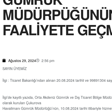
MÜDÜRPÜĞÜNÜ
FAALİYETE GEÇ
Ağustos 29, 2024
2:56 pm
SAYIN ÜYEMİZ
İlgi : Ticaret Bakanlığı’ndan alınan 20.08.2024 tarihli ve 99891304 sayı
İlgi’de kayıtlı yazıda, Orta Akdeniz Gümrük ve Dış Ticaret Bölge Müdü
olarak kurulan Çukurova
Havalimanı Gümrük Müdürlüğü’nün, 10.08.2024 tarihi itibariyle hizm