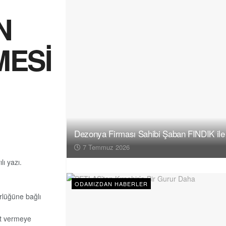
N
MESİ
Dezonya Firması Sahibi Şaban FINDIK ile
7 Temmuz 2026
lı yazı.
ODAMIZDAN HABERLER
rlüğüne bağlı
et vermeye