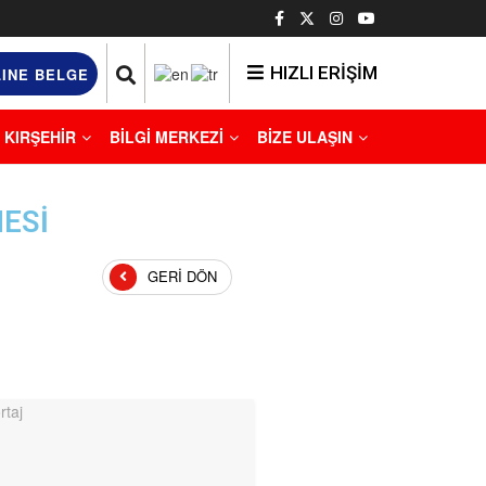
HIZLI ERİŞİM
INE BELGE
KIRŞEHİR
BİLGİ MERKEZİ
BİZE ULAŞIN
ESİ
GERI DÖN