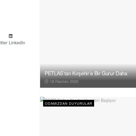
itter
LinkedIn
PETLAS’tan Kırşehir’e Bir Gurur Daha
18 Haziran 2026
ODAMIZDAN DUYURULAR