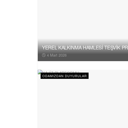
YEREL KALKINMA HAMLESİ TEŞVİK P
4 Mart 2026
ODAMIZDAN DUYURULAR