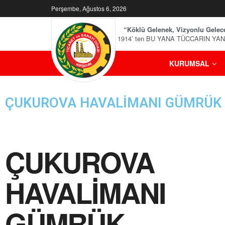
Perşembe, Ağustos 6, 2026
“Köklü Gelenek, Vizyonlu Gelec
1914’ ten BU YANA TÜCCARIN YA
KURUMSAL
ÇUKUROVA HAVALİMANI GÜMRÜK
ÇUKUROVA
HAVALİMANI
GÜMRÜK