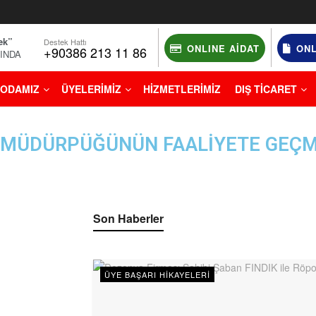
ek”
Destek Hattı
ONLINE AIDAT
ONL
+90386 213 11 86
NINDA
ODAMIZ
ÜYELERİMİZ
HİZMETLERİMİZ
DIŞ TİCARET
 MÜDÜRPÜĞÜNÜN FAALİYETE GEÇM
Son Haberler
ÜYE BAŞARI HIKAYELERI