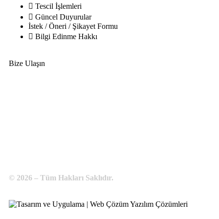
Tescil İşlemleri
Güncel Duyurular
İstek / Öneri / Şikayet Formu
Bilgi Edinme Hakkı
Bize Ulaşın
Adres:
Yenice Mah. Atatürk Cad. Tüccarlar İşhanı Kat:1 No:1
KIRŞEHİR / TÜRKİYE
Telefon:
0 386 213 11 86
WhatsApp:
0 544 213 11 86
E-Posta:
bilgi@kirsehirtso.org.tr
© 2026 – Tüm Hakları Saklıdır.