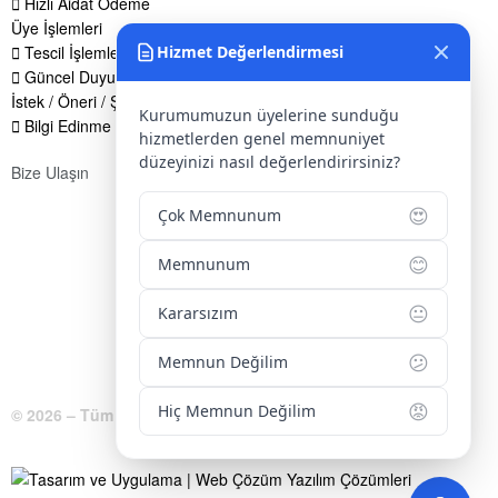
Hızlı Aidat Ödeme
Üye İşlemleri
Tescil İşlemleri
Hizmet Değerlendirmesi
Güncel Duyurular
İstek / Öneri / Şikayet Formu
Kurumumuzun üyelerine sunduğu
Bilgi Edinme Hakkı
hizmetlerden genel memnuniyet
düzeyinizi nasıl değerlendirirsiniz?
Bize Ulaşın
Adres:
Yenice Mah. Atatürk Cad. Tüccarlar İşhanı Kat:1 No:1
😍
Çok Memnunum
KIRŞEHİR / TÜRKİYE
😊
Memnunum
Telefon:
0 386 213 11 86
😐
WhatsApp:
0 544 213 11 86
Kararsızım
E-Posta:
bilgi@kirsehirtso.org.tr
😕
Memnun Değilim
😡
Hiç Memnun Değilim
© 2026 – Tüm Hakları Saklıdır.