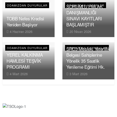
SORUMLU EMLAK
ODAMIZDAN DUYURULAR
ODAMIZDAN HABERLER
DANIŞMANLIĞI
TOBB Nefes Kredisi
SINAVI KAYITLARI
Yeniden Başlıyor
BAŞLAMIŞTIR
4 Haziran 2026
20 Nisan 2026
SRC3 Mesleki Yeterlilik
ODAMIZDAN DUYURULAR
ODAMIZDAN DUYURULAR
YEREL KALKINMA
Belgesi Sahiplerine
HAMLESİ TEŞVİK
Yönelik 35 Saatlik
PROGRAMI
Yenileme Eğitimi Hk.
4 Mart 2026
3 Mart 2026