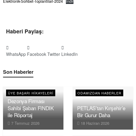
Elektronik-Sohbet-Toplantilari-2024
İndir
Haberi Paylaş:
WhatsApp
Facebook
Twitter
LinkedIn
Son Haberler
ÜYE BAŞARI HIKAYELERI
ODAMIZDAN HABERLER
Dezonya Firması
Sahibi Şaban FINDIK
PETLAS’tan Kırşehir’e
ile Röportaj
Bir Gurur Daha
7 Temmuz 2026
18 Haziran 2026