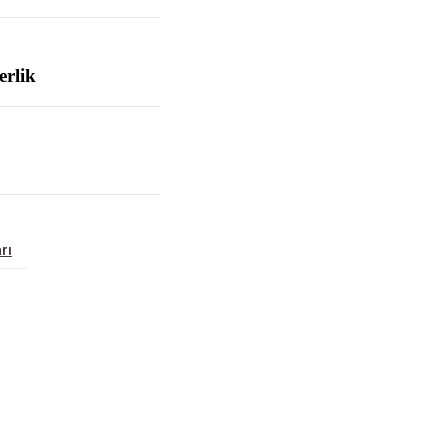
erlik
rı