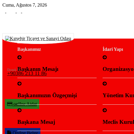
Cuma, Ağustos 7, 2026
KURUMSAL
Başkanımız
İdari Yapı
Başkanın Mesajı
Organizasyo
Destek Hattı
+90386 213 11 86
Başkanımızın Özgeçmişi
Yönetim Kur
onlIne Aidat
Başkana Mesaj
Meclis Kurul
OnlIne Belge