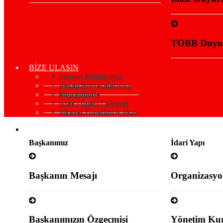
TOBB Duyur
BİZE ULAŞIN
İletişim Bilgilerimiz
Hesap Numaralarımız
Bilgi Edinme
İstek / Öneri / Şikayet
Şikayet Yönetimi İş Akışı
KURUMSAL
Başkanımız
İdari Yapı
Başkanın Mesajı
Organizasyo
Başkanımızın Özgeçmişi
Yönetim Kur