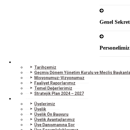
Genel Sekret
Personelimiz
ODAMIZ
Tarihçemiz
Geçmiş Dönem Yönetim Kurulu ve Meclis Başkanla
Misyonumuz-Vizyonumuz
Faaliyet Raporlarımız
Temel Değerlerimiz
Stratejik Plan 2024 – 2027
ÜYELERİMİZ
Üyelerimiz
Üyelik
Üyelik Ön Başvuru
Üyelik Avantajlarımız
Üye Danışmanına Sor