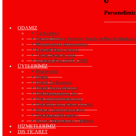
Personelimiz
ODAMIZ
Tarihçemiz
Geçmiş Dönem Yönetim Kurulu ve Meclis Başkanla
Misyonumuz-Vizyonumuz
Faaliyet Raporlarımız
Temel Değerlerimiz
Stratejik Plan 2024 – 2027
ÜYELERİMİZ
Üyelerimiz
Üyelik
Üyelik Ön Başvuru
Üyelik Avantajlarımız
Üye Danışmanına Sor
Üye Sorumluluklarımız
Üye Bilgi Güncelleme Formu
İhracat Danışmanına Sor
Üye Başarı Hikayeleri
Hizmet Standartları Tablosu
HİZMETLERİMİZ
DIŞ TİCARET