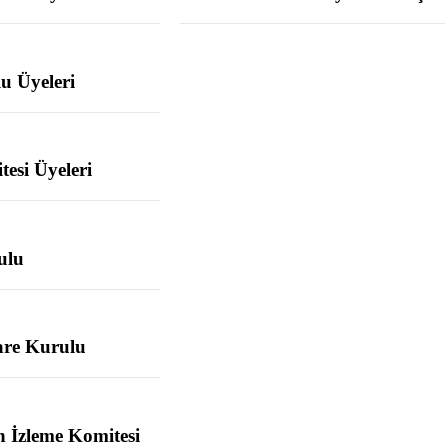
u Üyeleri
esi Üyeleri
ulu
are Kurulu
 İzleme Komitesi