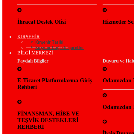
İhracat Destek Ofisi
Hizmetler Se
KIRŞEHİR
Kırşehir Tarihi
Kırşehir Coğrafi İşaretler
BİLGİ MERKEZİ
Faydalı Bilgiler
Duyuru ve Habe
E-Ticaret Platformlarına Giriş
Odamızdan 
Rehberi
Odamızdan 
FİNANSMAN, HİBE VE
TEŞVİK DESTEKLERİ
REHBERİ
İhale Duyuru