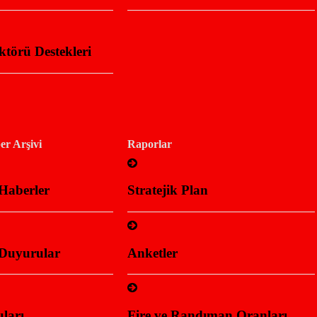
ktörü Destekleri
r Arşivi
Raporlar
Haberler
Stratejik Plan
Duyurular
Anketler
ları
Fire ve Randıman Oranları