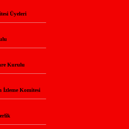
esi Üyeleri
ulu
are Kurulu
 İzleme Komitesi
erlik