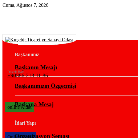
Cuma, Ağustos 7, 2026
KURUMSAL
Başkanımız
Başkanın Mesajı
Destek Hattı
+90386 213 11 86
Başkanımızın Özgeçmişi
Başkana Mesaj
onlIne Aidat
İdari Yapı
Organizasyon Şeması
OnlIne Belge