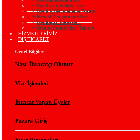
Üye Sorumluluklarımız
Üye Bilgi Güncelleme Formu
İhracat Danışmanına Sor
Üye Başarı Hikayeleri
Hizmet Standartları Tablosu
HİZMETLERİMİZ
DIŞ TİCARET
Genel Bilgiler
Nasıl İhracatçı Olunur
Vize İşlemleri
İhracat Yapan Üyeler
Pazara Giriş
Fuar Duyuruları