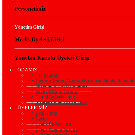
Personelimiz
Yönetim Girişi
Meclis Üyeleri Girişi
Yönetim Kurulu Üyeleri Girişi
ODAMIZ
Tarihçemiz
Geçmiş Dönem Yönetim Kurulu ve Meclis Başkanla
Misyonumuz-Vizyonumuz
Faaliyet Raporlarımız
Temel Değerlerimiz
Stratejik Plan 2024 – 2027
ÜYELERİMİZ
Üyelerimiz
Üyelik
Üyelik Ön Başvuru
Üyelik Avantajlarımız
Üye Danışmanına Sor