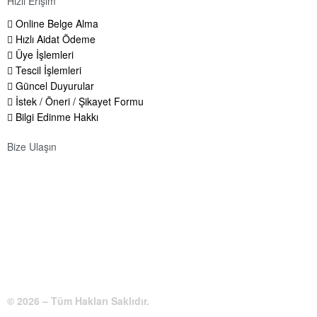
Hızlı Erişim
Online Belge Alma
Hızlı Aidat Ödeme
Üye İşlemleri
Tescil İşlemleri
Güncel Duyurular
İstek / Öneri / Şikayet Formu
Bilgi Edinme Hakkı
Bize Ulaşın
Adres:
Yenice Mah. Atatürk Cad. Tüccarlar İşhanı Kat:1 No:1
KIRŞEHİR / TÜRKİYE
Telefon:
0 386 213 11 86
WhatsApp:
0 544 213 11 86
E-Posta:
bilgi@kirsehirtso.org.tr
© 2026 – Tüm Hakları Saklıdır.