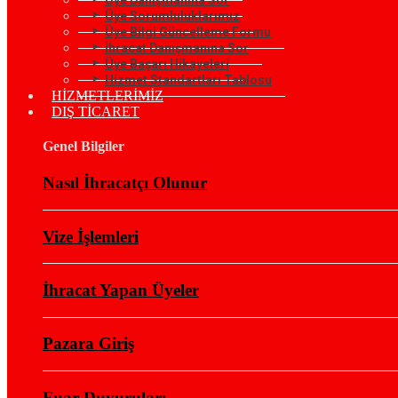
Üye Sorumluluklarımız
Üye Bilgi Güncelleme Formu
İhracat Danışmanına Sor
Üye Başarı Hikayeleri
Hizmet Standartları Tablosu
HİZMETLERİMİZ
DIŞ TİCARET
Genel Bilgiler
Nasıl İhracatçı Olunur
Vize İşlemleri
İhracat Yapan Üyeler
Pazara Giriş
Fuar Duyuruları