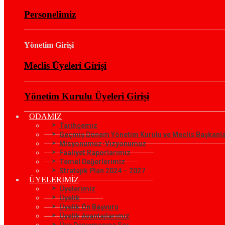
Personelimiz
Yönetim Girişi
Meclis Üyeleri Girişi
Yönetim Kurulu Üyeleri Girişi
ODAMIZ
Tarihçemiz
Geçmiş Dönem Yönetim Kurulu ve Meclis Başkanla
Misyonumuz-Vizyonumuz
Faaliyet Raporlarımız
Temel Değerlerimiz
Stratejik Plan 2024 – 2027
ÜYELERİMİZ
Üyelerimiz
Üyelik
Üyelik Ön Başvuru
Üyelik Avantajlarımız
Üye Danışmanına Sor