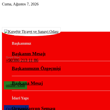
Cuma, Ağustos 7, 2026
KURUMSAL
Başkanımız
Başkanın Mesajı
Destek Hattı
+90386 213 11 86
Başkanımızın Özgeçmişi
Başkana Mesaj
onlIne Aidat
İdari Yapı
Organizasyon Şeması
OnlIne Belge