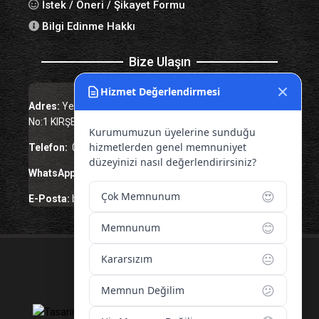
İstek / Öneri / Şikayet Formu
Bilgi Edinme Hakkı
Bize Ulaşın
Hizmet Değerlendirmesi
Adres:
Yenice Mah. Atatürk Cad. Tüccarlar İşhanı Kat:1
No:1 KIRŞEHİR / TÜRKİYE
Kurumumuzun üyelerine sunduğu
hizmetlerden genel memnuniyet
Telefon:
0 386 213 11 86
düzeyinizi nasıl değerlendirirsiniz?
WhatsApp:
0 544 213 11 86
😍
Çok Memnunum
E-Posta:
bilgi@kirsehirtso.org.tr
😊
Memnunum
😐
Kararsızım
© 2026 – Tüm Hakları Saklıdır.
😕
Memnun Değilim