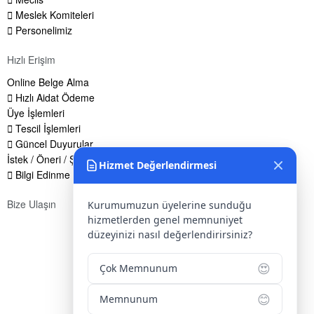
Meslek Komiteleri
Personelimiz
Hızlı Erişim
Online Belge Alma
Hızlı Aidat Ödeme
Üye İşlemleri
Tescil İşlemleri
Güncel Duyurular
İstek / Öneri / Şikayet Formu
Hizmet Değerlendirmesi
Bilgi Edinme Hakkı
Bize Ulaşın
Kurumumuzun üyelerine sunduğu
hizmetlerden genel memnuniyet
Adres:
Yenice Mah. Atatürk Cad. Tüccarlar İşhanı Kat:1 No:1
düzeyinizi nasıl değerlendirirsiniz?
KIRŞEHİR / TÜRKİYE
Telefon:
0 386 213 11 86
😍
Çok Memnunum
WhatsApp:
0 544 213 11 86
😊
Memnunum