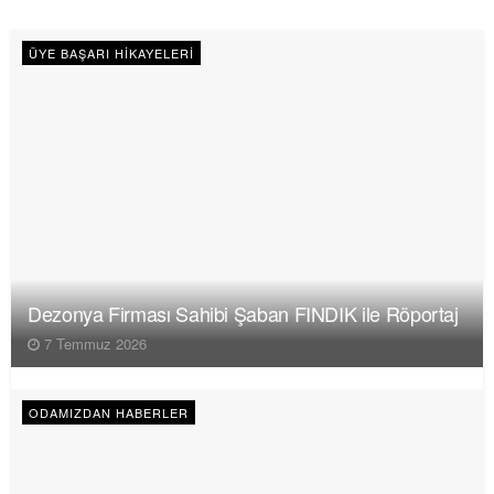
ÜYE BAŞARI HIKAYELERI
Dezonya Firması Sahibi Şaban FINDIK ile Röportaj
7 Temmuz 2026
ODAMIZDAN HABERLER