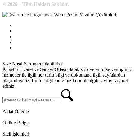
© 2026 – Tüm Hakları Saklıdır.
Bilgi Edinme
Kullanım Koşulları
Gizlilik İlkeleri
KVKK
İletişim
Size Nasıl Yardımcı Olabiliriz?
Kırşehir Ticaret ve Sanayi Odası olarak siz üyelerimize verdiğimiz
hizmetler ile ilgili her türlü bilgi ve dokümana ilgili sayfalardan
ulaşabilirsiniz. Lütfen ilgilendiğiniz konu ile ilgili sayfayı ziyaret
ediniz.
Aidat Ödeme
Online Belge
Sicil İşlemleri