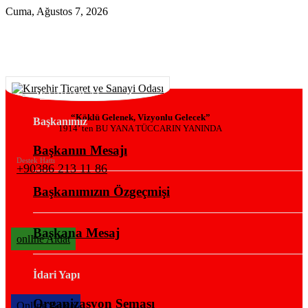
Cuma, Ağustos 7, 2026
KURUMSAL
“Köklü Gelenek, Vizyonlu Gelecek”
Başkanımız
1914’ ten BU YANA TÜCCARIN YANINDA
Başkanın Mesajı
Destek Hattı
+90386 213 11 86
Başkanımızın Özgeçmişi
Başkana Mesaj
onlIne Aidat
İdari Yapı
Organizasyon Şeması
OnlIne Belge