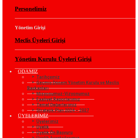
Personelimiz
Yönetim Girişi
Meclis Üyeleri Girişi
Yönetim Kurulu Üyeleri Girişi
ODAMIZ
Tarihçemiz
Geçmiş Dönem Yönetim Kurulu ve Meclis
Başkanları
Misyonumuz-Vizyonumuz
Faaliyet Raporlarımız
Temel Değerlerimiz
Stratejik Plan 2024 – 2027
ÜYELERİMİZ
Üyelerimiz
Üyelik
Üyelik Ön Başvuru
Üyelik Avantajlarımız