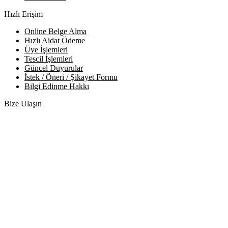
Hızlı Erişim
Online Belge Alma
Hızlı Aidat Ödeme
Üye İşlemleri
Tescil İşlemleri
Güncel Duyurular
İstek / Öneri / Şikayet Formu
Bilgi Edinme Hakkı
Bize Ulaşın
Adres:
Yenice Mah. Atatürk Cad. Tüccarlar İşhanı Kat:1 No:1
KIRŞEHİR / TÜRKİYE
Telefon:
0 386 213 11 86
WhatsApp:
0 544 213 11 86
E-Posta:
bilgi@kirsehirtso.org.tr