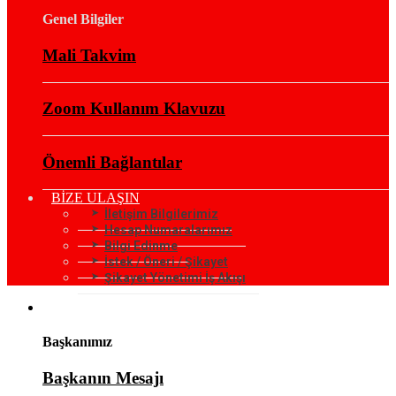
Genel Bilgiler
Mali Takvim
Zoom Kullanım Klavuzu
Önemli Bağlantılar
BİZE ULAŞIN
İletişim Bilgilerimiz
Hesap Numaralarımız
Bilgi Edinme
İstek / Öneri / Şikayet
Şikayet Yönetimi İş Akışı
KURUMSAL
Başkanımız
Başkanın Mesajı