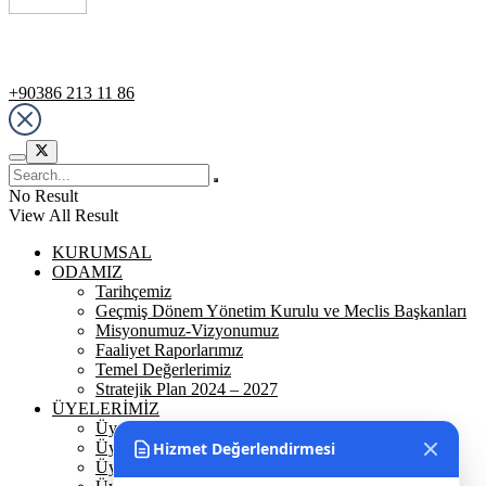
Destek Hattı
+90386 213 11 86
No Result
View All Result
KURUMSAL
ODAMIZ
Tarihçemiz
Geçmiş Dönem Yönetim Kurulu ve Meclis Başkanları
Misyonumuz-Vizyonumuz
Faaliyet Raporlarımız
Temel Değerlerimiz
Stratejik Plan 2024 – 2027
ÜYELERİMİZ
Üyelerimiz
Hizmet Değerlendirmesi
Üyelik
Üyelik Ön Başvuru