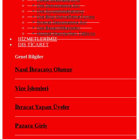
Üye Danışmanına Sor
Üye Sorumluluklarımız
Üye Bilgi Güncelleme Formu
İhracat Danışmanına Sor
Üye Başarı Hikayeleri
Hizmet Standartları Tablosu
HİZMETLERİMİZ
DIŞ TİCARET
Genel Bilgiler
Nasıl İhracatçı Olunur
Vize İşlemleri
İhracat Yapan Üyeler
Pazara Giriş