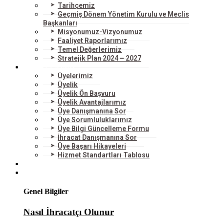
Tarihçemiz
Geçmiş Dönem Yönetim Kurulu ve Meclis
Başkanları
Misyonumuz-Vizyonumuz
Faaliyet Raporlarımız
Temel Değerlerimiz
Stratejik Plan 2024 – 2027
ÜYELERİMİZ
Üyelerimiz
Üyelik
Üyelik Ön Başvuru
Üyelik Avantajlarımız
Üye Danışmanına Sor
Üye Sorumluluklarımız
Üye Bilgi Güncelleme Formu
İhracat Danışmanına Sor
Üye Başarı Hikayeleri
Hizmet Standartları Tablosu
HİZMETLERİMİZ
DIŞ TİCARET
Genel Bilgiler
Nasıl İhracatçı Olunur