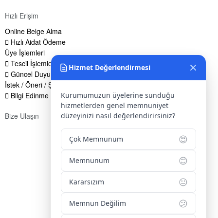
Hızlı Erişim
Online Belge Alma
Hızlı Aidat Ödeme
Üye İşlemleri
Tescil İşlemleri
Hizmet Değerlendirmesi
Güncel Duyurular
İstek / Öneri / Şikayet Formu
Bilgi Edinme Hakkı
Kurumumuzun üyelerine sunduğu
hizmetlerden genel memnuniyet
Bize Ulaşın
düzeyinizi nasıl değerlendirirsiniz?
Adres:
Yenice Mah. Atatürk Cad. Tüccarlar İşhanı Kat:1 No:1
😍
Çok Memnunum
KIRŞEHİR / TÜRKİYE
Telefon:
0 386 213 11 86
😊
Memnunum
WhatsApp:
0 544 213 11 86
😐
Kararsızım
E-Posta:
bilgi@kirsehirtso.org.tr
😕
Memnun Değilim