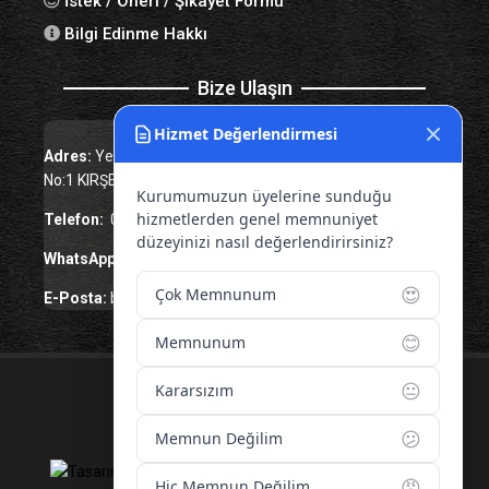
İstek / Öneri / Şikayet Formu
Bilgi Edinme Hakkı
Bize Ulaşın
Hizmet Değerlendirmesi
Adres:
Yenice Mah. Atatürk Cad. Tüccarlar İşhanı Kat:1
No:1 KIRŞEHİR / TÜRKİYE
Kurumumuzun üyelerine sunduğu
hizmetlerden genel memnuniyet
Telefon:
0 386 213 11 86
düzeyinizi nasıl değerlendirirsiniz?
WhatsApp:
0 544 213 11 86
😍
Çok Memnunum
E-Posta:
bilgi@kirsehirtso.org.tr
😊
Memnunum
😐
Kararsızım
© 2026 – Tüm Hakları Saklıdır.
😕
Memnun Değilim
😡
Hiç Memnun Değilim