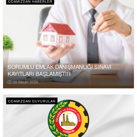
ODAMIZDAN HABERLER
SORUMLU EMLAK DANIŞMANLIĞI SINAVI
KAYITLARI BAŞLAMIŞTIR
20 Nisan 2026
ODAMIZDAN DUYURULAR