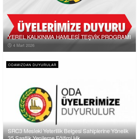
YEREL KALKINMA HAMLESİ TEŞVİK PROGRAMI
4 Mart 2026
ODAMIZDAN DUYURULAR
SRC3 Mesleki Yeterlilik Belgesi Sahiplerine Yönelik
35 Saatlik Yenileme Eğitimi Hk.