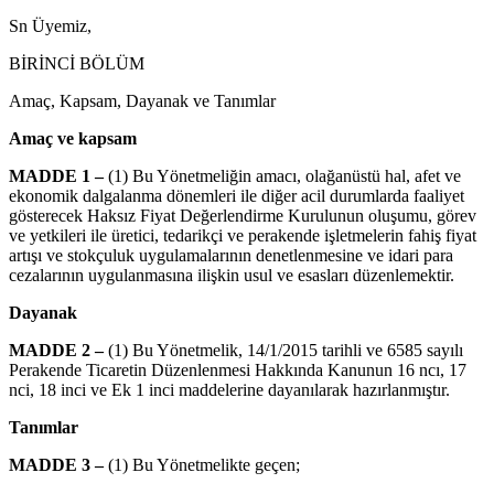
Sn Üyemiz,
BİRİNCİ BÖLÜM
Amaç, Kapsam, Dayanak ve Tanımlar
Amaç ve kapsam
MADDE 1 –
(1) Bu Yönetmeliğin amacı, olağanüstü hal, afet ve
ekonomik dalgalanma dönemleri ile diğer acil durumlarda faaliyet
gösterecek Haksız Fiyat Değerlendirme Kurulunun oluşumu, görev
ve yetkileri ile üretici, tedarikçi ve perakende işletmelerin fahiş fiyat
artışı ve stokçuluk uygulamalarının denetlenmesine ve idari para
cezalarının uygulanmasına ilişkin usul ve esasları düzenlemektir.
Dayanak
MADDE 2 –
(1) Bu Yönetmelik, 14/1/2015 tarihli ve 6585 sayılı
Perakende Ticaretin Düzenlenmesi Hakkında Kanunun 16 ncı, 17
nci, 18 inci ve Ek 1 inci maddelerine dayanılarak hazırlanmıştır.
Tanımlar
MADDE 3 –
(1) Bu Yönetmelikte geçen;