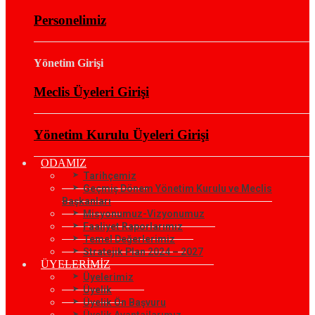
Personelimiz
Yönetim Girişi
Meclis Üyeleri Girişi
Yönetim Kurulu Üyeleri Girişi
ODAMIZ
Tarihçemiz
Geçmiş Dönem Yönetim Kurulu ve Meclis
Başkanları
Misyonumuz-Vizyonumuz
Faaliyet Raporlarımız
Temel Değerlerimiz
Stratejik Plan 2024 – 2027
ÜYELERİMİZ
Üyelerimiz
Üyelik
Üyelik Ön Başvuru
Üyelik Avantajlarımız