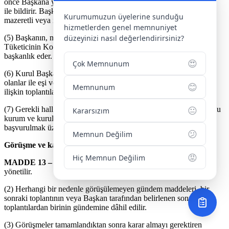
önce Başkana yazılı olarak veya elektronik posta ya da kısa mesaj
ile bildirir. Başkan tarafından toplantıya çağrılmaları durumunda
Kurumumuzun üyelerine sunduğu
mazeretli veya izinli üyelerin toplantıya katılmaları zorunludur.
hizmetlerden genel memnuniyet
düzeyinizi nasıl değerlendirirsiniz?
(5) Başkanın, mazereti nedeniyle katılamadığı toplantılara
Tüketicinin Korunması ve Piyasa Gözetimi Genel Müdürü
başkanlık eder.
😍
Çok Memnunum
(6) Kurul Başkanı ve üyeleri; kendilerine, üstsoy ve altsoyundan
olanlar ile eşi ve üçüncü dereceye kadar kan ve kayın hısımlarına
😊
Memnunum
ilişkin toplantılara katılamazlar.
😐
(7) Gerekli hallerde kurul üyeleri dışında kalan gerçek kişiler, kamu
Kararsızım
kurum ve kuruluşları ile tüzel kişilerin temsilcileri bilgilerine
başvurulmak üzere toplantılara davet edilebilir.
😕
Memnun Değilim
Görüşme ve karar
😡
Hiç Memnun Değilim
MADDE 13 –
(1) Görüşme ve oylama süreci Başkan tarafından
yönetilir.
(2) Herhangi bir nedenle görüşülemeyen gündem maddeleri, bir
sonraki toplantının veya Başkan tarafından belirlenen sonraki
toplantılardan birinin gündemine dâhil edilir.
(3) Görüşmeler tamamlandıktan sonra karar almayı gerektiren