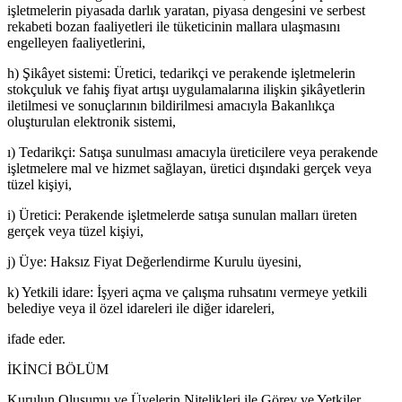
işletmelerin piyasada darlık yaratan, piyasa dengesini ve serbest
rekabeti bozan faaliyetleri ile tüketicinin mallara ulaşmasını
engelleyen faaliyetlerini,
h) Şikâyet sistemi: Üretici, tedarikçi ve perakende işletmelerin
stokçuluk ve fahiş fiyat artışı uygulamalarına ilişkin şikâyetlerin
iletilmesi ve sonuçlarının bildirilmesi amacıyla Bakanlıkça
oluşturulan elektronik sistemi,
ı) Tedarikçi: Satışa sunulması amacıyla üreticilere veya perakende
işletmelere mal ve hizmet sağlayan, üretici dışındaki gerçek veya
tüzel kişiyi,
i) Üretici: Perakende işletmelerde satışa sunulan malları üreten
gerçek veya tüzel kişiyi,
j) Üye: Haksız Fiyat Değerlendirme Kurulu üyesini,
k) Yetkili idare: İşyeri açma ve çalışma ruhsatını vermeye yetkili
belediye veya il özel idareleri ile diğer idareleri,
ifade eder.
İKİNCİ BÖLÜM
Kurulun Oluşumu ve Üyelerin Nitelikleri ile Görev ve Yetkiler