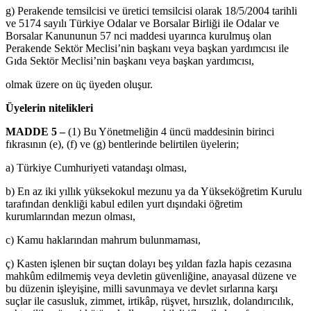
g) Perakende temsilcisi ve üretici temsilcisi olarak 18/5/2004 tarihli
ve 5174 sayılı Türkiye Odalar ve Borsalar Birliği ile Odalar ve
Borsalar Kanununun 57 nci maddesi uyarınca kurulmuş olan
Perakende Sektör Meclisi’nin başkanı veya başkan yardımcısı ile
Gıda Sektör Meclisi’nin başkanı veya başkan yardımcısı,
olmak üzere on üç üyeden oluşur.
Üyelerin nitelikleri
MADDE 5 –
(1) Bu Yönetmeliğin 4 üncü maddesinin birinci
fıkrasının (e), (f) ve (g) bentlerinde belirtilen üyelerin;
a) Türkiye Cumhuriyeti vatandaşı olması,
b) En az iki yıllık yüksekokul mezunu ya da Yükseköğretim Kurulu
tarafından denkliği kabul edilen yurt dışındaki öğretim
kurumlarından mezun olması,
c) Kamu haklarından mahrum bulunmaması,
ç) Kasten işlenen bir suçtan dolayı beş yıldan fazla hapis cezasına
mahkûm edilmemiş veya devletin güvenliğine, anayasal düzene ve
bu düzenin işleyişine, milli savunmaya ve devlet sırlarına karşı
suçlar ile casusluk, zimmet, irtikâp, rüşvet, hırsızlık, dolandırıcılık,