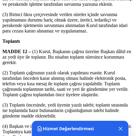
ve perakende işletme tarafından savunma yazısına eklenir.
(3) Birinci fıkra çerçevesinde verilen süreler içinde savunma
yapılmaması durumu hariç olmak üzere, üretici, tedarikçi ve
perakende işletmenin savunması alınmadan Kurul tarafından idari
para cezası kararı alınamaz ve uygulanamaz.
Toplantı
MADDE 12 –
(1) Kurul, Başkanın çağrısı üzerine Başkan dâhil en
az yedi üye ile toplanır. Bu nisabın toplantı süresince korunması
gerekir.
(2) Toplantı çağrısının yazılı olarak yapılması esastır. Kurul
tarafından önceden karar alınmış olması halinde elektronik posta,
telefon veya kısa mesaj ile toplantı çağrısı yapılabilir. Toplantı
çağrısında toplantının tarihi, saati ve yeri ile gündemine yer verilir.
Toplantı çağrısı toplantıdan önce üyelere ulaştırılır.
(3) Toplantı öncesinde, yedi üyenin yazılı talebi; toplantı sırasında
ise toplantıda hazır bulunanların çoğunluğunun talebi halinde
gündeme madde eklenebilir.
(4) Başkan ve üyelerin toplantılara düzenli olarak katılmaları esastır.
Hizmet Değerlendirmesi
Toplantıya katılamayacak üyeler, geçerli mazeretlerini toplantıdan