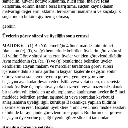
sahtecilik, güveni kötüye kullanma, hileli iflas, ihaleye fesat
karıştırma, edimin ifasına fesat karıştırma, suçtan kaynaklanan
malvarlığı değerlerini aklama, terörizmin finansmanı ve kaçakçılık
suçlarından hüküm giymemiş olması,
gerekir.
Üyelerin görev süresi ve üyeliğin sona ermesi
MADDE 6 –
(1) Bu Yönetmeliğin 4 üncü maddesinin birinci
fıkrasının (e), (f), ve (g) bentlerinde belirtilen üyelerin görev süresi
iki yıldır. Görev süresi sona eren üyeler yeniden görevlendirilebilir.
Aynı maddenin (ç), (e), (f) ve (g) bentlerinde belirtilen üyeler
kendilerini atayan makam ve merciiler tarafından görev süresi
içerisinde dahi atanma şartlarını taşıyan kişiler ile değiştirilebilir.
Görev süresi sona eren üyenin görevi, yeni üye görevine
başlayıncaya kadar devam eder. İstifa veya vefat eden, mazeretsiz
olarak üst üste üç toplantıya ya da mazeretli veya mazeretsiz olarak
bir takvim yılı içinde en az altı toplantıya katılmayan üyeler ile 5 inci
maddede belirtilen şartları taşımadığı veya sonradan kaybettiği
anlaşılanların üyeliği ilgili kuruluşa Bakanlıkça yapılan bildirim
üzerine sona erer. Boşalan üyeliklere 4 üncü ve 5 inci madde esasları
dâhilinde bir ay içinde görevlendirme yapılır. Bu durumda, göreve
başlayan üye yerine geçtiği üyenin görev süresini tamamlar.
Kurulun görev ve yetkileri