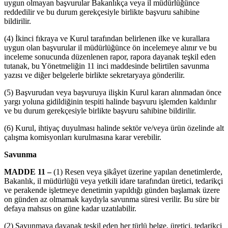
uygun olmayan başvurular Bakanlıkça veya il müdürlüğünce
reddedilir ve bu durum gerekçesiyle birlikte başvuru sahibine
bildirilir.
(4) İkinci fıkraya ve Kurul tarafından belirlenen ilke ve kurallara
uygun olan başvurular il müdürlüğünce ön incelemeye alınır ve bu
inceleme sonucunda düzenlenen rapor, rapora dayanak teşkil eden
tutanak, bu Yönetmeliğin 11 inci maddesinde belirtilen savunma
yazısı ve diğer belgelerle birlikte sekretaryaya gönderilir.
(5) Başvurudan veya başvuruya ilişkin Kurul kararı alınmadan önce
yargı yoluna gidildiğinin tespiti halinde başvuru işlemden kaldırılır
ve bu durum gerekçesiyle birlikte başvuru sahibine bildirilir.
(6) Kurul, ihtiyaç duyulması halinde sektör ve/veya ürün özelinde alt
çalışma komisyonları kurulmasına karar verebilir.
Savunma
MADDE 11 –
(1) Resen veya şikâyet üzerine yapılan denetimlerde,
Bakanlık, il müdürlüğü veya yetkili idare tarafından üretici, tedarikçi
ve perakende işletmeye denetimin yapıldığı günden başlamak üzere
on günden az olmamak kaydıyla savunma süresi verilir. Bu süre bir
defaya mahsus on güne kadar uzatılabilir.
(2) Savunmaya dayanak teşkil eden her türlü belge, üretici, tedarikçi