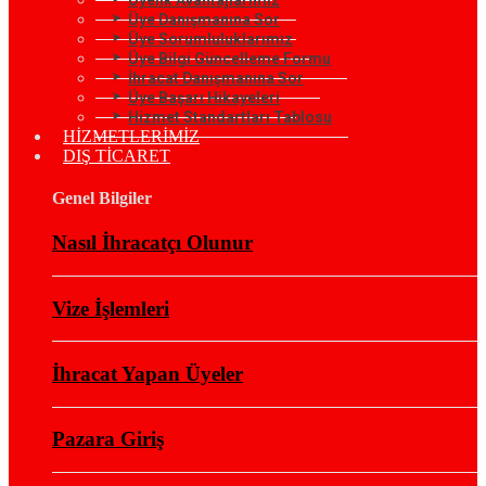
Üye Danışmanına Sor
Üye Sorumluluklarımız
Üye Bilgi Güncelleme Formu
İhracat Danışmanına Sor
Üye Başarı Hikayeleri
Hizmet Standartları Tablosu
HİZMETLERİMİZ
DIŞ TİCARET
Genel Bilgiler
Nasıl İhracatçı Olunur
Vize İşlemleri
İhracat Yapan Üyeler
Pazara Giriş