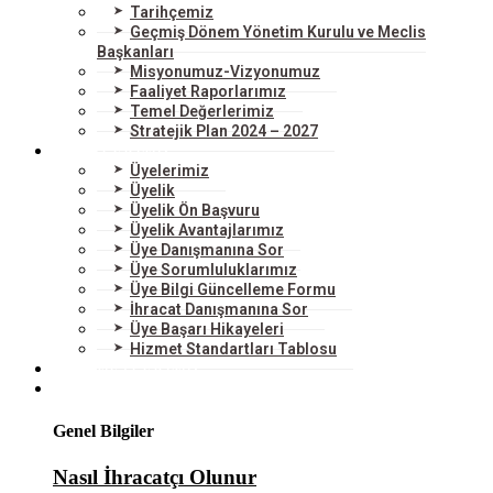
Tarihçemiz
Geçmiş Dönem Yönetim Kurulu ve Meclis
Başkanları
Misyonumuz-Vizyonumuz
Faaliyet Raporlarımız
Temel Değerlerimiz
Stratejik Plan 2024 – 2027
ÜYELERİMİZ
Üyelerimiz
Üyelik
Üyelik Ön Başvuru
Üyelik Avantajlarımız
Üye Danışmanına Sor
Üye Sorumluluklarımız
Üye Bilgi Güncelleme Formu
İhracat Danışmanına Sor
Üye Başarı Hikayeleri
Hizmet Standartları Tablosu
HİZMETLERİMİZ
DIŞ TİCARET
Genel Bilgiler
Nasıl İhracatçı Olunur