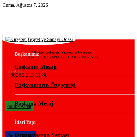
Cuma, Ağustos 7, 2026
KURUMSAL
“Köklü Gelenek, Vizyonlu Gelecek”
Başkanımız
1914’ ten BU YANA TÜCCARIN YANINDA
Başkanın Mesajı
Destek Hattı
+90386 213 11 86
Başkanımızın Özgeçmişi
Başkana Mesaj
onlIne Aidat
İdari Yapı
Organizasyon Şeması
OnlIne Belge