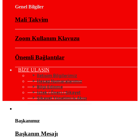
Genel Bilgiler
Mali Takvim
Zoom Kullanım Klavuzu
Önemli Bağlantılar
BİZE ULAŞIN
İletişim Bilgilerimiz
Hesap Numaralarımız
Bilgi Edinme
İstek / Öneri / Şikayet
Şikayet Yönetimi İş Akışı
KURUMSAL
Başkanımız
Başkanın Mesajı