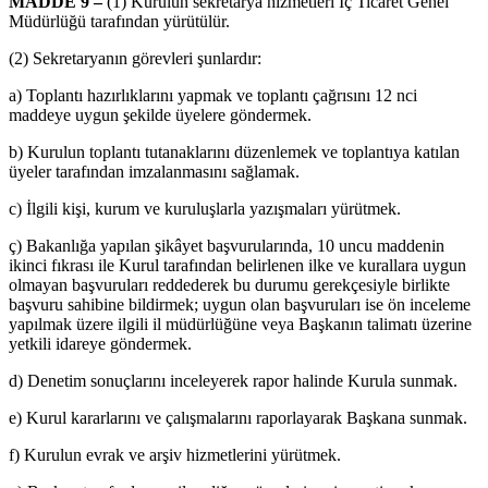
MADDE 9 –
(1) Kurulun sekretarya hizmetleri İç Ticaret Genel
Müdürlüğü tarafından yürütülür.
(2) Sekretaryanın görevleri şunlardır:
a) Toplantı hazırlıklarını yapmak ve toplantı çağrısını 12 nci
maddeye uygun şekilde üyelere göndermek.
b) Kurulun toplantı tutanaklarını düzenlemek ve toplantıya katılan
üyeler tarafından imzalanmasını sağlamak.
c) İlgili kişi, kurum ve kuruluşlarla yazışmaları yürütmek.
ç) Bakanlığa yapılan şikâyet başvurularında, 10 uncu maddenin
ikinci fıkrası ile Kurul tarafından belirlenen ilke ve kurallara uygun
olmayan başvuruları reddederek bu durumu gerekçesiyle birlikte
başvuru sahibine bildirmek; uygun olan başvuruları ise ön inceleme
yapılmak üzere ilgili il müdürlüğüne veya Başkanın talimatı üzerine
yetkili idareye göndermek.
d) Denetim sonuçlarını inceleyerek rapor halinde Kurula sunmak.
e) Kurul kararlarını ve çalışmalarını raporlayarak Başkana sunmak.
f) Kurulun evrak ve arşiv hizmetlerini yürütmek.