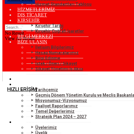
Hizmet Standartları Tablosu
HİZMETLERİMİZ
DIŞ TİCARET
KIRŞEHİR
Kırşehir Tarihi
Kırşehir Coğrafi İşaretler
No Result
BİLGİ MERKEZİ
View All Result
BİZE ULAŞIN
İletişim Bilgilerimiz
Hesap Numaralarımız
Bilgi Edinme
İstek / Öneri / Şikayet
Şikayet Yönetimi İş Akışı
KURUMSAL
ODAMIZ
HIZLI ERİŞİM
Tarihçemiz
Geçmiş Dönem Yönetim Kurulu ve Meclis Başkanla
Misyonumuz-Vizyonumuz
Faaliyet Raporlarımız
Temel Değerlerimiz
Stratejik Plan 2024 – 2027
ÜYELERİMİZ
Üyelerimiz
Üyelik