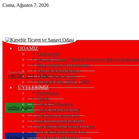
Cuma, Ağustos 7, 2026
KURUMSAL
ODAMIZ
Tarihçemiz
Geçmiş Dönem Yönetim Kurulu ve Meclis Başkanla
Misyonumuz-Vizyonumuz
Faaliyet Raporlarımız
Destek Hattı
+90386 213 11 86
Temel Değerlerimiz
Stratejik Plan 2024 – 2027
ÜYELERİMİZ
Üyelerimiz
Üyelik
Üyelik Ön Başvuru
onlIne Aidat
Üyelik Avantajlarımız
Üye Danışmanına Sor
Üye Sorumluluklarımız
Üye Bilgi Güncelleme Formu
İhracat Danışmanına Sor
OnlIne Belge
Üye Başarı Hikayeleri