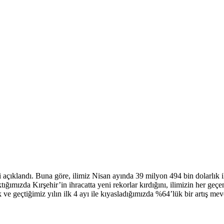
eri açıklandı. Buna göre, ilimiz Nisan ayında 39 milyon 494 bin dolarl
ğımızda Kırşehir’in ihracatta yeni rekorlar kırdığını, ilimizin her geçe
 ve geçtiğimiz yılın ilk 4 ayı ile kıyasladığımızda %64’lük bir artış mev