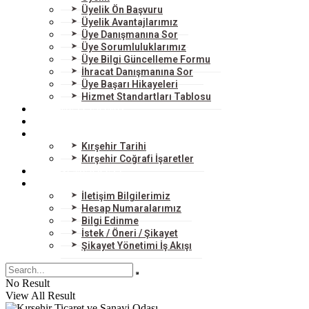
Üyelik Ön Başvuru
Üyelik Avantajlarımız
Üye Danışmanına Sor
Üye Sorumluluklarımız
Üye Bilgi Güncelleme Formu
İhracat Danışmanına Sor
Üye Başarı Hikayeleri
Hizmet Standartları Tablosu
HİZMETLERİMİZ
DIŞ TİCARET
KIRŞEHİR
Kırşehir Tarihi
Kırşehir Coğrafi İşaretler
BİLGİ MERKEZİ
BİZE ULAŞIN
İletişim Bilgilerimiz
Hesap Numaralarımız
Bilgi Edinme
İstek / Öneri / Şikayet
Şikayet Yönetimi İş Akışı
No Result
View All Result