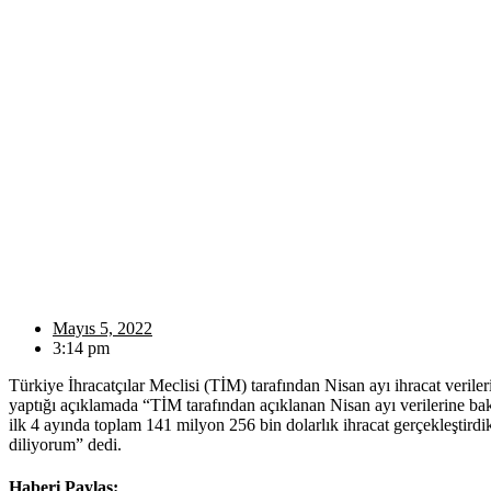
Mayıs 5, 2022
3:14 pm
Türkiye İhracatçılar Meclisi (TİM) tarafından Nisan ayı ihracat veril
yaptığı açıklamada “TİM tarafından açıklanan Nisan ayı verilerine baktı
ilk 4 ayında toplam 141 milyon 256 bin dolarlık ihracat gerçekleştirdik
diliyorum” dedi.
Haberi Paylaş: